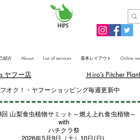
己紹介
About
List of services
基本レイアウト
Online re
lants ヤフー店
​Ｈiro’s Pitcher
ヤフオク！・ヤフーショッピング毎週更新中
8回 山梨食虫植物サミット～燃え上れ食虫植物～
with
​ハチクラ祭
2026年5月9日（土）10日(日)