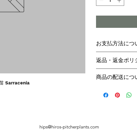
お支払方法につ
輸入予約商品の
返品・返金ポリ
わらず必ず
代金
paypal決済
ご予約後は、受
商品の配送につ
paypalご利
セル出来ません
 Sarracenia
商品入荷次第、p
商品入荷までに
ヤマト運輸でお
内致します。
遅い場合で3～
【商品発送のタ
います。
輸入予約商品は
万が一運送時の
ん
う商品が到着の
商品入荷が近く
hips@hiros-pitcherplants.com
り替えさせてい
絡いたしますの