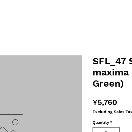
SFL_47 S
maxima 
Green)
Pri
¥5,760
Excluding Sales Ta
Quantity
*