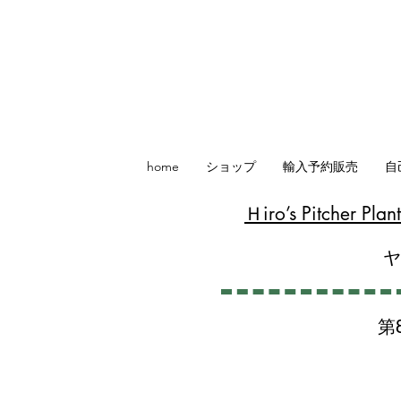
home
ショップ
輸入予約販売
自
​Ｈiro’s Pitcher P
第