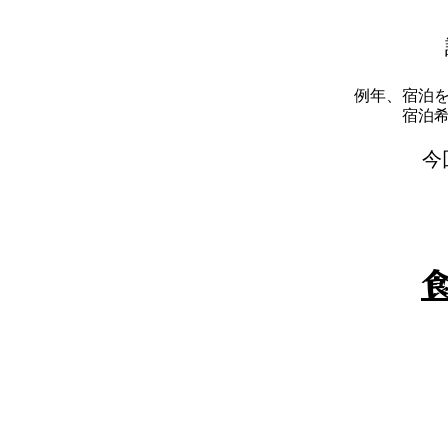
例年、宿泊
​宿
​