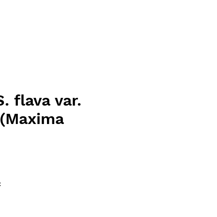
. flava var.
(Maxima
ce
x