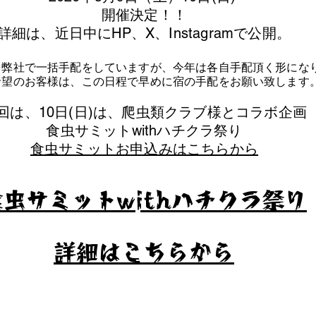
​開催決定！！
詳細は、近日中にHP、X、Instagramで公開。
を弊社で一括手配をしていますが、今年は各自手配頂く形にな
泊希望のお客様は、この日程で早めに宿の手配をお願い致します
今回は、10日(日)は、爬虫類クラブ様とコラボ企画
​食虫サミットwithハチクラ祭り
食虫サミットお申込みはこちらから
食虫サミットwithハチクラ祭り
​詳細はこちらから