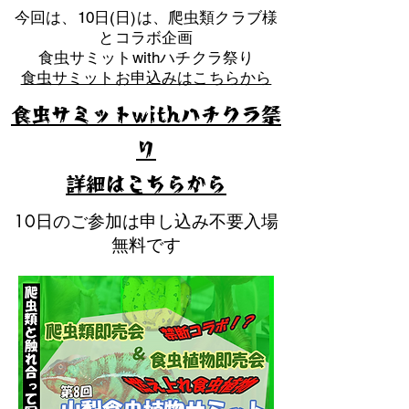
​今回は、10日(日)は、爬虫類クラブ様
とコラボ企画
​食虫サミットwithハチクラ祭り
食虫サミットお申込みはこちらから
食虫サミットwithハチクラ祭
り
​詳細はこちらから
10日のご参加は申し込み不要入場
無料です