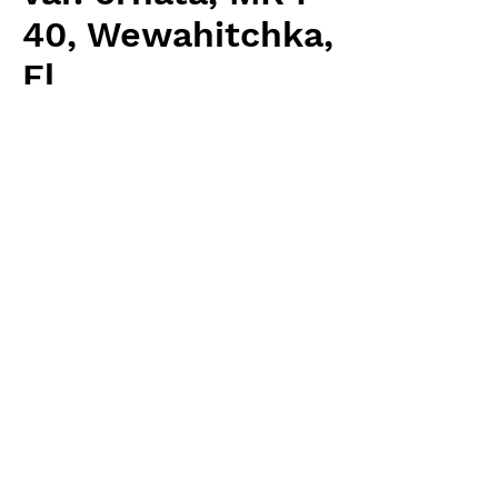
40, Wewahitchka,
Fl
Price
¥7,680
Excluding Sales Tax
Quantity
*
Add to Cart
Carnivrous And More 輸入予約苗
Sarracenia
お支払方法について