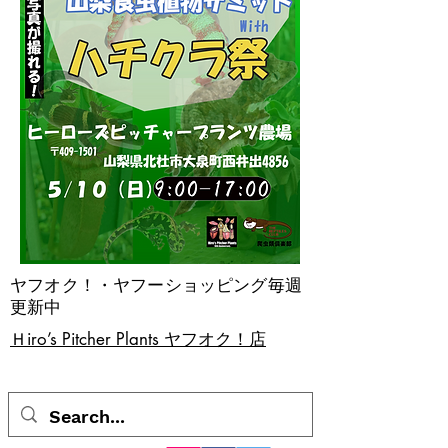
ヤフオク！・ヤフーショッピング毎週
更新中
​Ｈiro’s Pitcher Plants ヤフオク！店