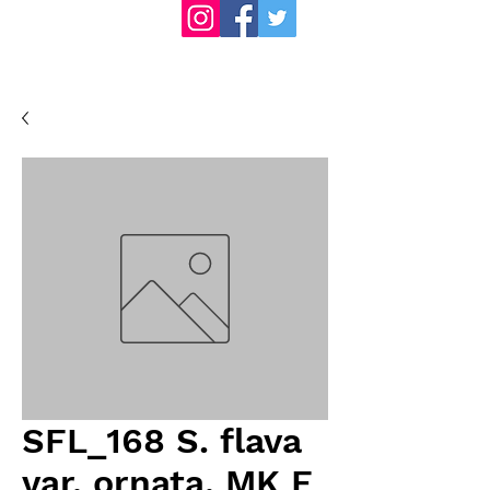
SFL_168 S. flava
var. ornata, MK F