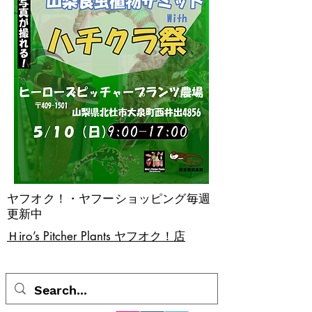
ヤフオク！・ヤフーショッピング毎週
更新中
​Ｈiro’s Pitcher Plants ヤフオク！店