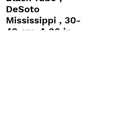
DeSoto
Mississippi , 30-
40 cm, A 06 ip
Price
¥6,400
Excluding Sales Tax
Quantity
*
Add to Cart
Carnivrous And More 輸入予約苗
Sarracenia