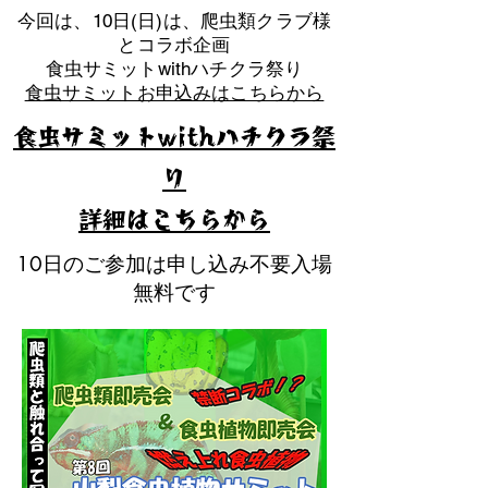
​今回は、10日(日)は、爬虫類クラブ様
とコラボ企画
​食虫サミットwithハチクラ祭り
食虫サミットお申込みはこちらから
食虫サミットwithハチクラ祭
り
​詳細はこちらから
10日のご参加は申し込み不要入場
無料です