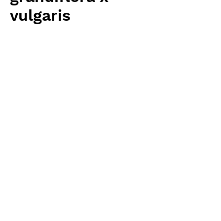
vulgaris
Price
¥3,200
Excluding Sales Tax
Quantity
*
Add to Cart
Carnivrous And More 輸入予約苗
Pinguicula
お支払方法について
輸入予約商品の場合には、お支払
返品・返金ポリシー