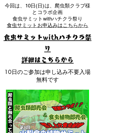
​今回は、10日(日)は、爬虫類クラブ様
とコラボ企画
​食虫サミットwithハチクラ祭り
食虫サミットお申込みはこちらから
食虫サミットwithハチクラ祭
り
​詳細はこちらから
10日のご参加は申し込み不要入場
無料です