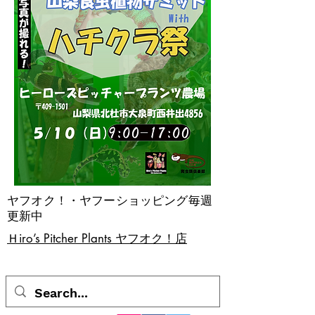
ヤフオク！・ヤフーショッピング毎週
更新中
​Ｈiro’s Pitcher Plants ヤフオク！店