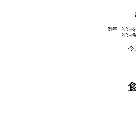
例年、宿泊
​宿
​