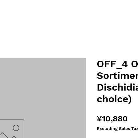
OFF_4 O
Sortimen
Dischidi
choice)
Pr
¥10,880
Excluding Sales Ta