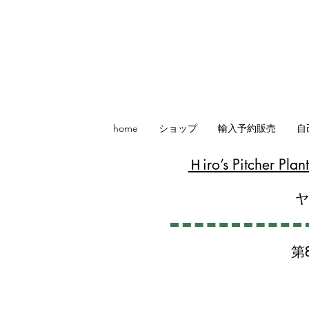
home
ショップ
輸入予約販売
自
​Ｈiro’s Pitcher P
第