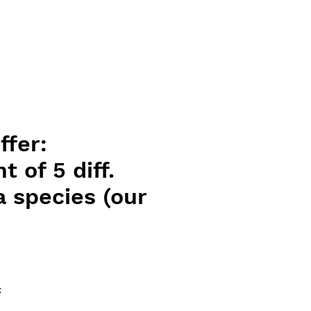
ffer:
t of 5 diff.
a species (our
ice
x