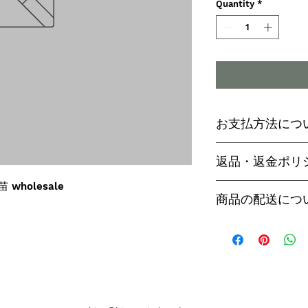
Quantity
*
お支払方法につ
輸入予約商品の
返品・返金ポリ
わらず必ず
代金
苗 wholesale
paypal決済
ご予約後は、受
商品の配送につ
paypalご利
セル出来ません
商品入荷次第、p
商品入荷までに
ヤマト運輸でお
内致します。
遅い場合で3～
【商品発送のタ
います。
輸入予約商品は
万が一運送時の
ん
う商品が到着の
商品入荷が近く