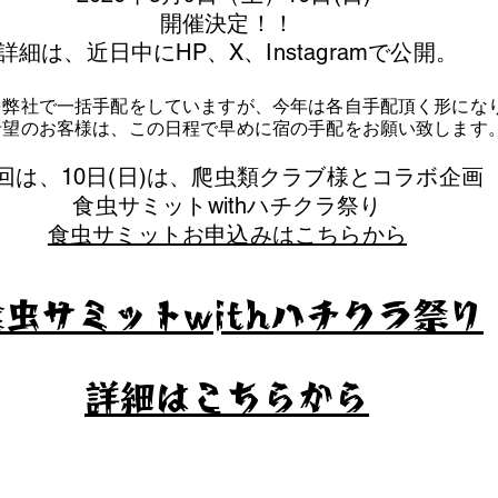
​開催決定！！
詳細は、近日中にHP、X、Instagramで公開。
を弊社で一括手配をしていますが、今年は各自手配頂く形にな
泊希望のお客様は、この日程で早めに宿の手配をお願い致します
今回は、10日(日)は、爬虫類クラブ様とコラボ企画
​食虫サミットwithハチクラ祭り
食虫サミットお申込みはこちらから
食虫サミットwithハチクラ祭り
​詳細はこちらから