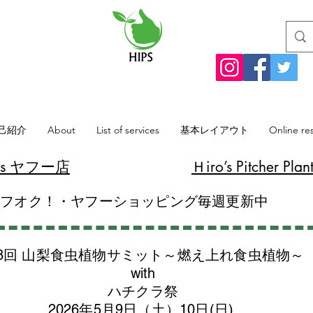
己紹介
About
List of services
基本レイアウト
Online re
lants ヤフー店
​Ｈiro’s Pitcher
ヤフオク！・ヤフーショッピング毎週更新中
8回 山梨食虫植物サミット～燃え上れ食虫植物～
with
​ハチクラ祭
2026年5月9日（土）10日(日)