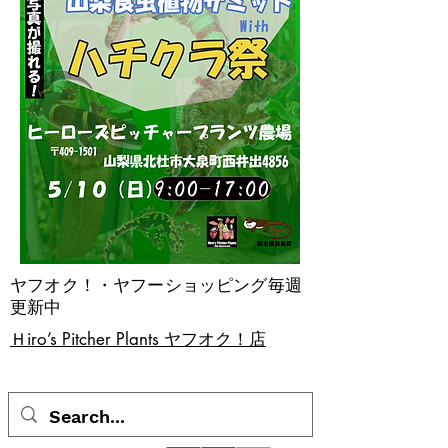
ヤフオク！・ヤフーショッピング毎週
更新中
​Ｈiro’s Pitcher Plants ヤフオク！店