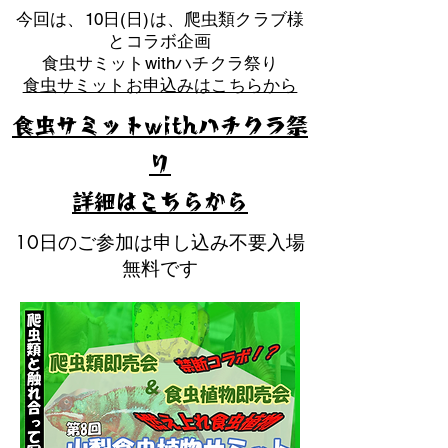
​今回は、10日(日)は、爬虫類クラブ様
とコラボ企画
​食虫サミットwithハチクラ祭り
食虫サミットお申込みはこちらから
食虫サミットwithハチクラ祭
り
​詳細はこちらから
10日のご参加は申し込み不要入場
無料です