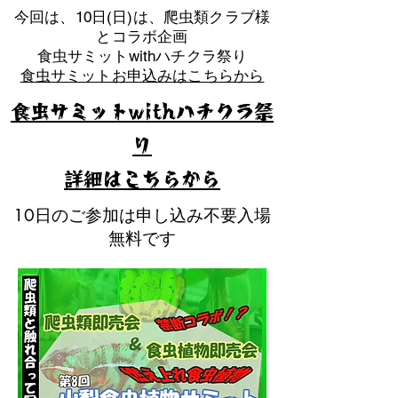
​今回は、10日(日)は、爬虫類クラブ様
とコラボ企画
​食虫サミットwithハチクラ祭り
食虫サミットお申込みはこちらから
食虫サミットwithハチクラ祭
り
​詳細はこちらから
10日のご参加は申し込み不要入場
無料です