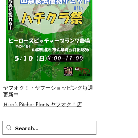
ヤフオク！・ヤフーショッピング毎週
更新中
​Ｈiro’s Pitcher Plants ヤフオク！店