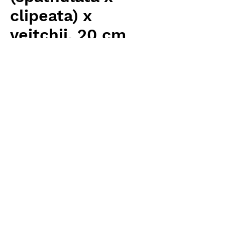
clipeata) x
veitchii, 20 cm
Price
¥10,240
Excluding Sales Tax
Quantity
*
Add to Cart
Carnivrous And More 輸入予約苗
Nepenthes
お支払方法について