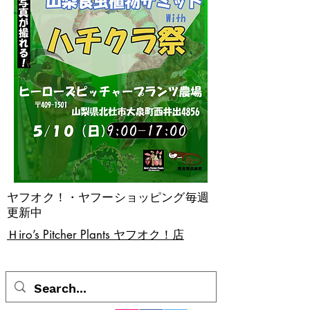
ヤフオク！・ヤフーショッピング毎週
更新中
​Ｈiro’s Pitcher Plants ヤフオク！店