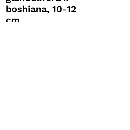
boshiana, 10-12
cm
Price
¥7,680
Excluding Sales Tax
Quantity
*
Add to Cart
Carnivrous And More 輸入予約苗
Nepenthes
お支払方法について