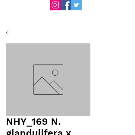
NHY_169 N.
glandulifera x