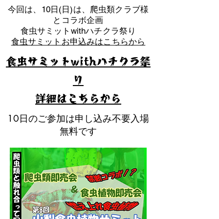
​今回は、10日(日)は、爬虫類クラブ様
とコラボ企画
​食虫サミットwithハチクラ祭り
食虫サミットお申込みはこちらから
食虫サミットwithハチクラ祭
り
​詳細はこちらから
10日のご参加は申し込み不要入場
無料です