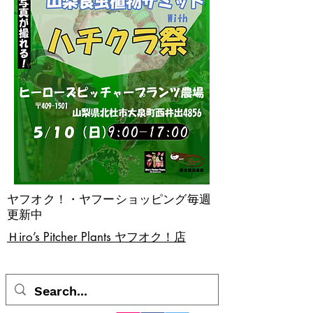
ヤフオク！・ヤフーショッピング毎週
更新中
​Ｈiro’s Pitcher Plants ヤフオク！店