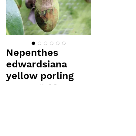
Nepenthes
edwardsiana
yellow porling
ranau ＃48
female
Price
¥180,000
Excluding Sales Tax