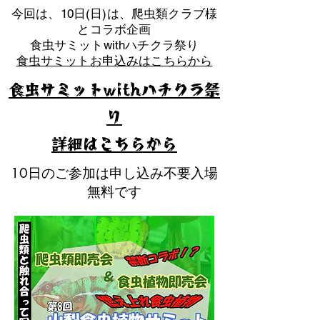
​今回は、10日(日)は、爬虫類クラブ様
とコラボ企画
​食虫サミットwithハチクラ祭り
食虫サミットお申込みはこちらから
食虫サミットwithハチクラ祭
り
​詳細はこちらから
10日のご参加は申し込み不要入場
無料です