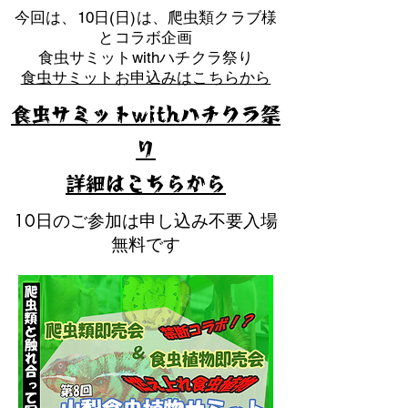
​今回は、10日(日)は、爬虫類クラブ様
とコラボ企画
​食虫サミットwithハチクラ祭り
食虫サミットお申込みはこちらから
食虫サミットwithハチクラ祭
り
​詳細はこちらから
10日のご参加は申し込み不要入場
無料です