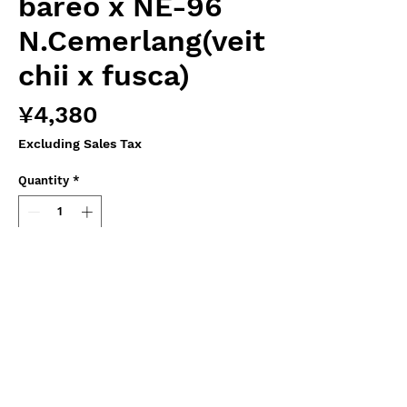
bareo x NE-96
N.Cemerlang(veit
chii x fusca)
Price
¥4,380
Excluding Sales Tax
Quantity
*
Add to Cart
Hiro's Pitcher Plants オリジナル実生苗
Female
N.veitchii bareo NE-32C Malesiana
Tropicals より導入の襟が巻かない個体