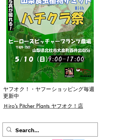
ヤフオク！・ヤフーショッピング毎週
更新中
​Ｈiro’s Pitcher Plants ヤフオク！店