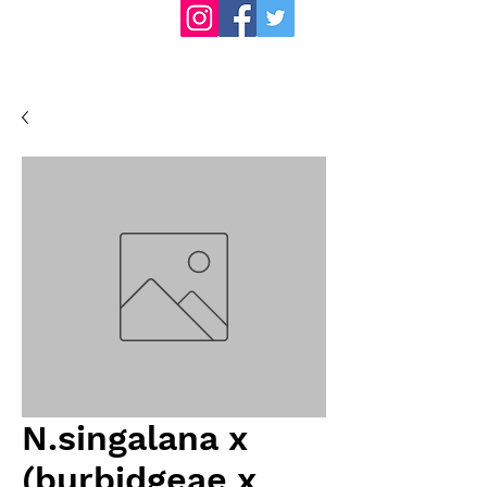
N.singalana x
(burbidgeae x