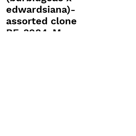
edwardsiana)-
assorted clone
BE-3984-M
Price
¥18,000
Excluding Sales Tax
Quantity
*
Add to Cart
Borneo Exotics 輸入予約苗 Highland
Type