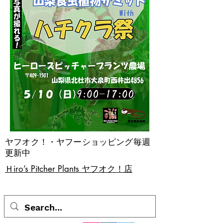
ヤフオク！・ヤフーショッピング毎週
更新中
​Ｈiro’s Pitcher Plants ヤフオク！店