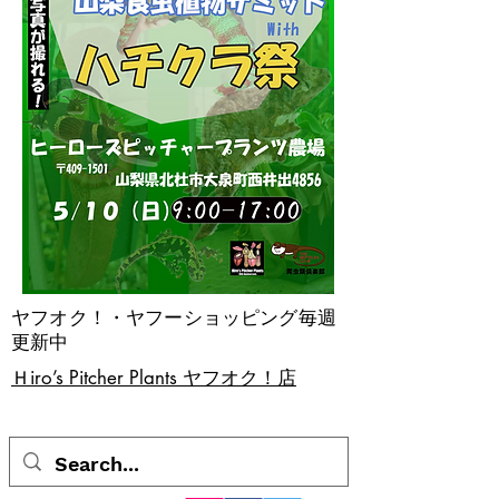
ヤフオク！・ヤフーショッピング毎週
更新中
​Ｈiro’s Pitcher Plants ヤフオク！店