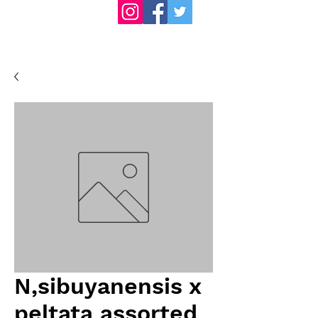
N,sibuyanensis x
peltata assorted