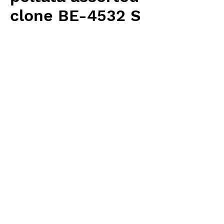
clone BE-4532 S
Price
¥2,500
Excluding Sales Tax
Quantity
*
Add to Cart
Borneo Exotics 輸入予約苗 Highland
Type
お支払方法について
輸入予約商品の場合には、お支払
返品・返金ポリシー