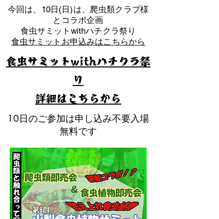
​今回は、10日(日)は、爬虫類クラブ様
とコラボ企画
​食虫サミットwithハチクラ祭り
食虫サミットお申込みはこちらから
食虫サミットwithハチクラ祭
り
​詳細はこちらから
10日のご参加は申し込み不要入場
無料です