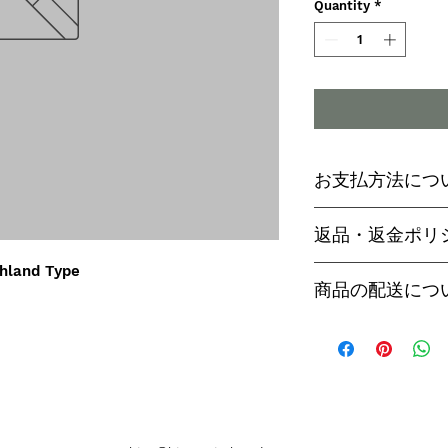
Quantity
*
お支払方法につ
輸入予約商品の
返品・返金ポリ
わらず必ず
代金
hland Type
paypal決済
ご予約後は、受
商品の配送につ
paypalご利
セル出来ません
商品入荷次第、p
商品入荷までに
ヤマト運輸でお
内致します。
遅い場合で3～
【商品発送のタ
います。
輸入予約商品は
万が一運送時の
ん
う商品が到着の
商品入荷が近く