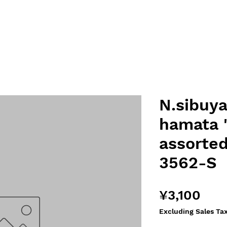
N.sibuya
hamata 
assorted
3562-S
Pric
¥3,100
Excluding Sales Ta