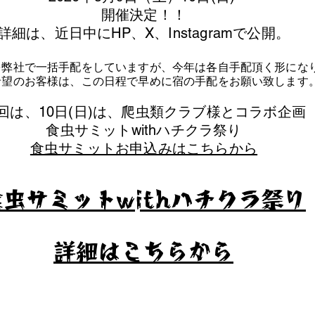
​開催決定！！
詳細は、近日中にHP、X、Instagramで公開。
を弊社で一括手配をしていますが、今年は各自手配頂く形にな
泊希望のお客様は、この日程で早めに宿の手配をお願い致します
今回は、10日(日)は、爬虫類クラブ様とコラボ企画
​食虫サミットwithハチクラ祭り
食虫サミットお申込みはこちらから
食虫サミットwithハチクラ祭り
​詳細はこちらから