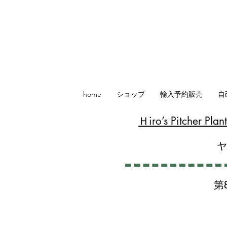
home
ショップ
輸入予約販売
自
​Ｈiro’s Pitcher P
第