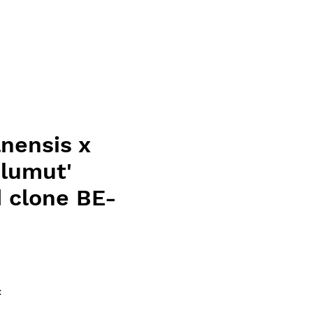
nensis x
'lumut'
 clone BE-
e
x