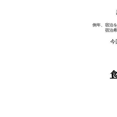
例年、宿泊
​宿
​