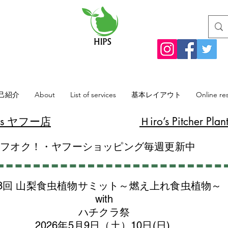
己紹介
About
List of services
基本レイアウト
Online re
lants ヤフー店
​Ｈiro’s Pitcher
ヤフオク！・ヤフーショッピング毎週更新中
8回 山梨食虫植物サミット～燃え上れ食虫植物～
with
​ハチクラ祭
2026年5月9日（土）10日(日)