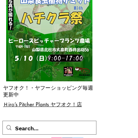
ヤフオク！・ヤフーショッピング毎週
更新中
​Ｈiro’s Pitcher Plants ヤフオク！店