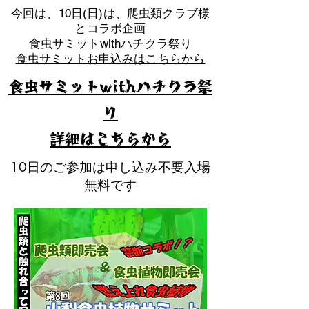
​今回は、10日(日)は、爬虫類クラブ様
とコラボ企画
​食虫サミットwithハチクラ祭り
食虫サミットお申込みはこちらから
食虫サミットwithハチクラ祭
り
​詳細はこちらから
10日のご参加は申し込み不要入場
無料です