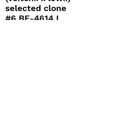
selected clone
#6 BE-4614 L
Price
¥6,300
Excluding Sales Tax
Quantity
*
Add to Cart
Borneo Exotics 輸入予約苗 Highland
Type
お支払方法について