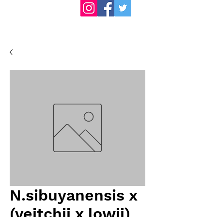
N.sibuyanensis x
(veitchii x lowii)