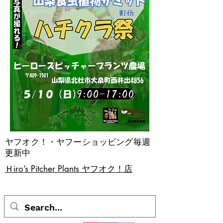
ヤフオク！・ヤフーショッピング毎週
更新中
​Ｈiro’s Pitcher Plants ヤフオク！店