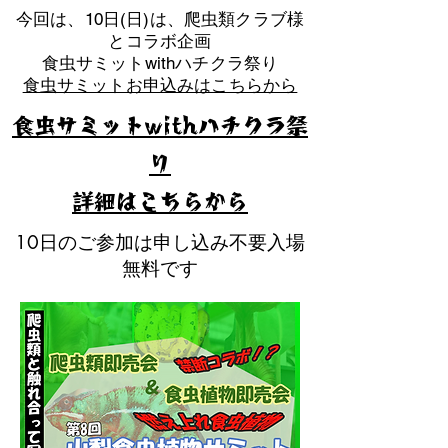
​今回は、10日(日)は、爬虫類クラブ様
とコラボ企画
​食虫サミットwithハチクラ祭り
食虫サミットお申込みはこちらから
食虫サミットwithハチクラ祭
り
​詳細はこちらから
10日のご参加は申し込み不要入場
無料です