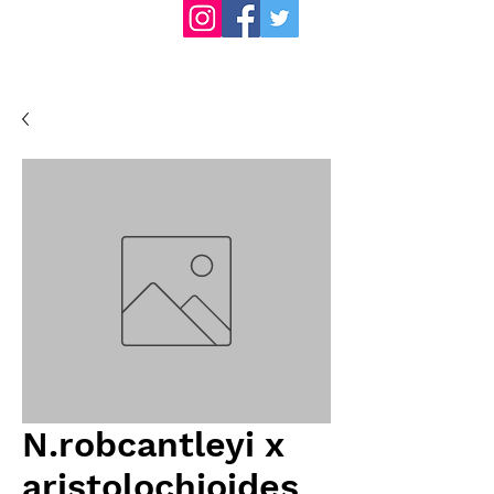
N.robcantleyi x
aristolochioides