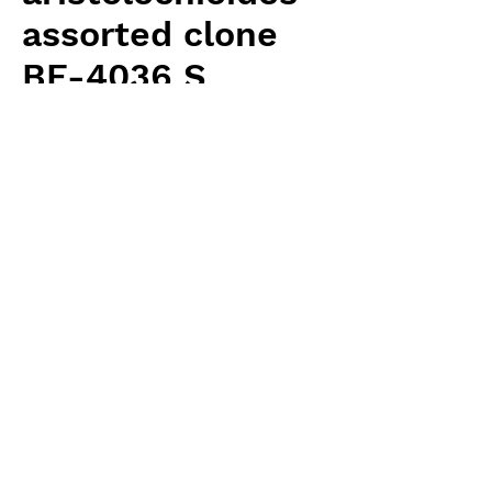
assorted clone
BE-4036 S
Price
¥3,100
Excluding Sales Tax
Quantity
*
Add to Cart
Borneo Exotics 輸入予約苗 Highland
Type
お支払方法について