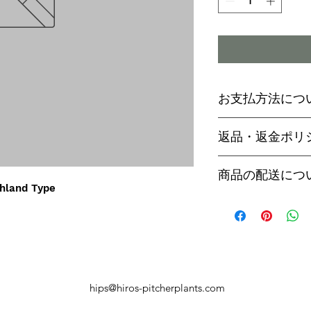
お支払方法につ
輸入予約商品の
返品・返金ポリ
わらず必ず
代金
paypal決済
ご予約後は、受
商品の配送につ
paypalご利
セル出来ません
hland Type
商品入荷次第、p
商品入荷までに
ヤマト運輸でお
内致します。
遅い場合で3～
【商品発送のタ
います。
輸入予約商品は
万が一運送時の
ん
う商品が到着の
商品入荷が近く
hips@hiros-pitcherplants.com
り替えさせてい
絡いたしますの