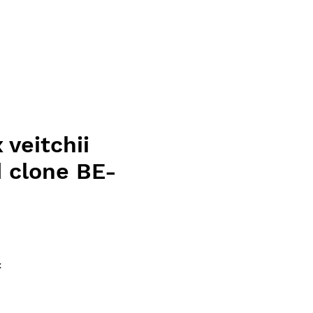
 veitchii
 clone BE-
ice
x