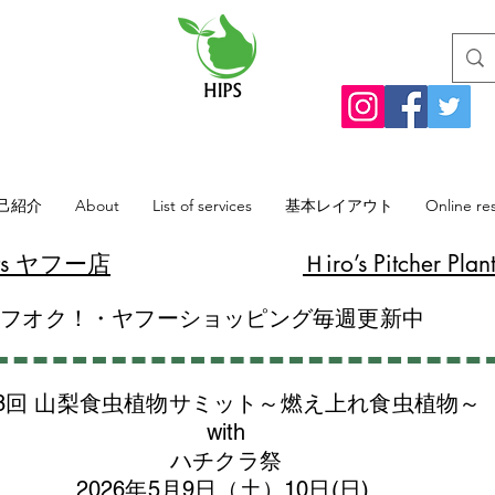
己紹介
About
List of services
基本レイアウト
Online re
lants ヤフー店
​Ｈiro’s Pitcher
ヤフオク！・ヤフーショッピング毎週更新中
8回 山梨食虫植物サミット～燃え上れ食虫植物～
with
​ハチクラ祭
2026年5月9日（土）10日(日)