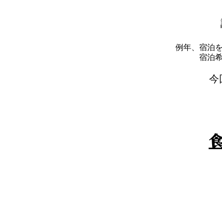
例年、宿泊
​宿
​