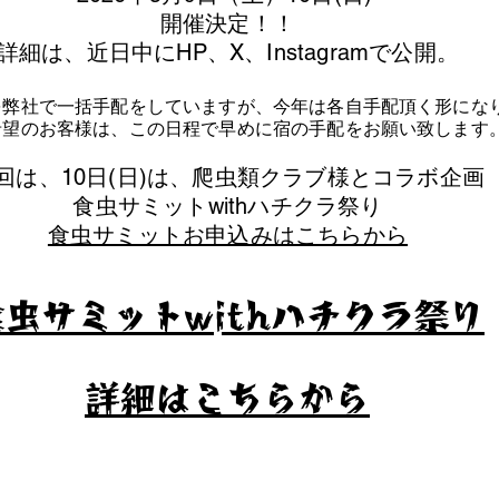
​開催決定！！
詳細は、近日中にHP、X、Instagramで公開。
を弊社で一括手配をしていますが、今年は各自手配頂く形にな
泊希望のお客様は、この日程で早めに宿の手配をお願い致します
今回は、10日(日)は、爬虫類クラブ様とコラボ企画
​食虫サミットwithハチクラ祭り
食虫サミットお申込みはこちらから
食虫サミットwithハチクラ祭り
​詳細はこちらから