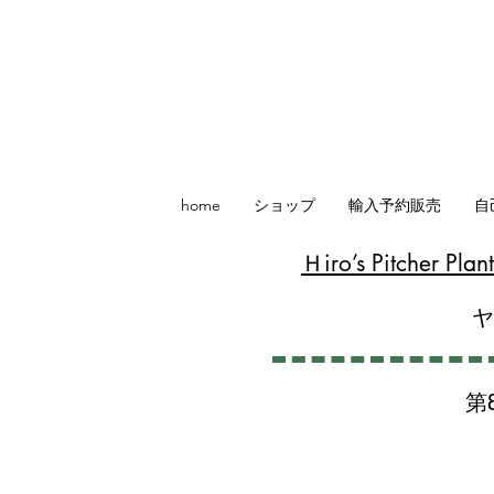
home
ショップ
輸入予約販売
自
​Ｈiro’s Pitcher P
第