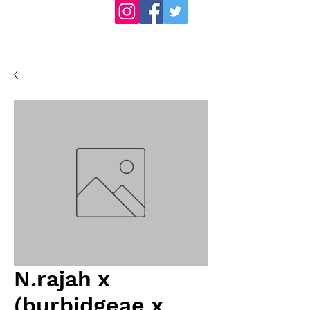
N.rajah x
(burbidgeae x