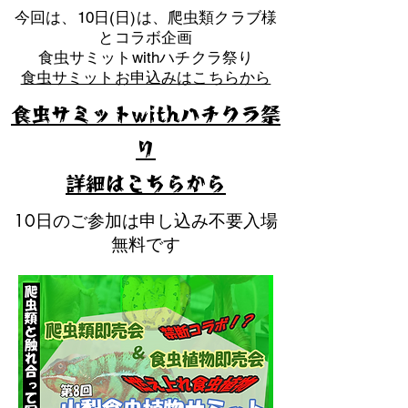
​今回は、10日(日)は、爬虫類クラブ様
とコラボ企画
​食虫サミットwithハチクラ祭り
食虫サミットお申込みはこちらから
食虫サミットwithハチクラ祭
り
​詳細はこちらから
10日のご参加は申し込み不要入場
無料です