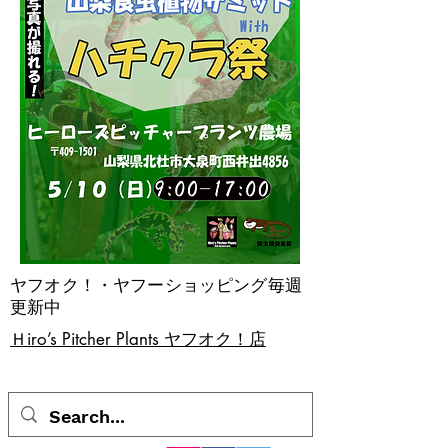
ヤフオク！・ヤフーショッピング毎週
更新中
​Ｈiro’s Pitcher Plants ヤフオク！店