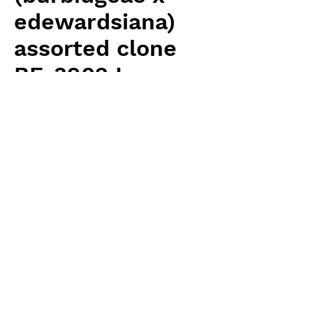
edewardsiana)
assorted clone
BE-3902 L
Price
¥25,000
Excluding Sales Tax
Quantity
*
Add to Cart
Borneo Exotics 輸入予約苗 Highland
Type