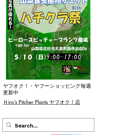
ヤフオク！・ヤフーショッピング毎週
更新中
​Ｈiro’s Pitcher Plants ヤフオク！店