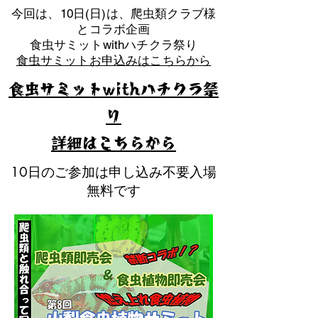
​今回は、10日(日)は、爬虫類クラブ様
とコラボ企画
​食虫サミットwithハチクラ祭り
食虫サミットお申込みはこちらから
食虫サミットwithハチクラ祭
り
​詳細はこちらから
10日のご参加は申し込み不要入場
無料です