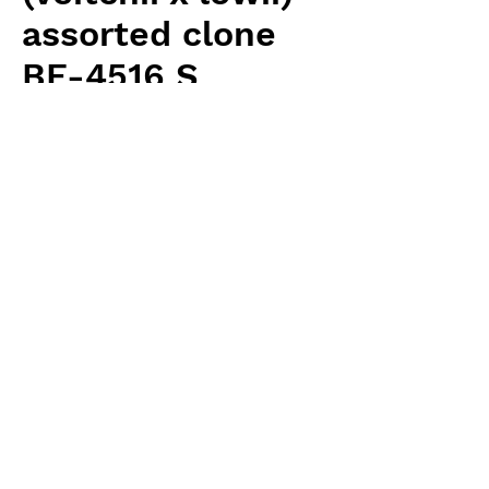
assorted clone
BE-4516 S
Price
¥2,500
Excluding Sales Tax
Quantity
*
Add to Cart
Borneo Exotics 輸入予約苗 Highland
Type
お支払方法について