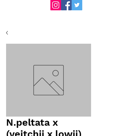
N.peltata x
(veitchii x lowii)