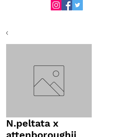
N.peltata x
attenboroughii