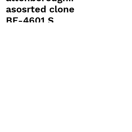
asosrted clone
BE-4601 S
Price
¥3,300
Excluding Sales Tax
Quantity
*
Add to Cart
Borneo Exotics 輸入予約苗 Highland
Type
お支払方法について