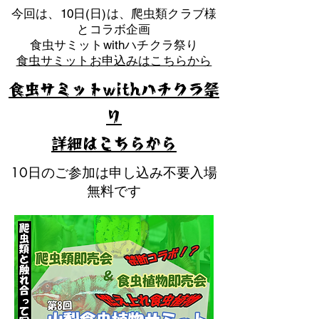
​今回は、10日(日)は、爬虫類クラブ様
とコラボ企画
​食虫サミットwithハチクラ祭り
食虫サミットお申込みはこちらから
食虫サミットwithハチクラ祭
り
​詳細はこちらから
10日のご参加は申し込み不要入場
無料です