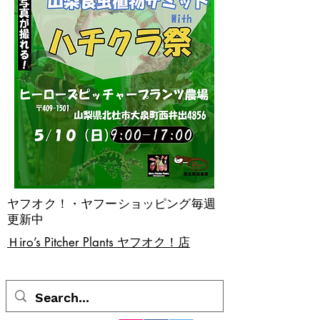
ヤフオク！・ヤフーショッピング毎週
更新中
​Ｈiro’s Pitcher Plants ヤフオク！店