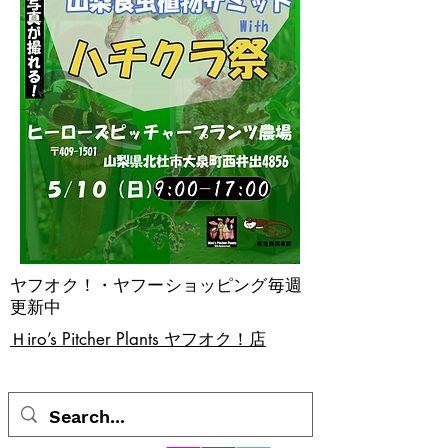
ヤフオク！・ヤフーショッピング毎週
更新中
​Ｈiro’s Pitcher Plants ヤフオク！店