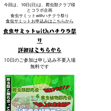
​今回は、10日(日)は、爬虫類クラブ様
とコラボ企画
​食虫サミットwithハチクラ祭り
食虫サミットお申込みはこちらから
食虫サミットwithハチクラ祭
り
​詳細はこちらから
10日のご参加は申し込み不要入場
無料です