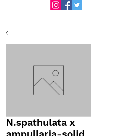
N.spathulata x
ampullaria-solid