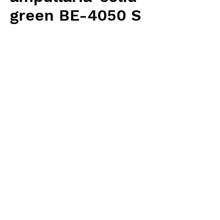
green BE-4050 S
Price
¥2,500
Excluding Sales Tax
Quantity
*
Add to Cart
Borneo Exotics 輸入予約苗
Intermediate Type
お支払方法について
輸入予約商品の場合には、お支払
返品・返金ポリシー