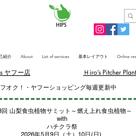
己紹介
About
List of services
基本レイアウト
Online re
lants ヤフー店
​Ｈiro’s Pitcher
ヤフオク！・ヤフーショッピング毎週更新中
8回 山梨食虫植物サミット～燃え上れ食虫植物～
with
​ハチクラ祭
2026年5月9日（土）10日(日)