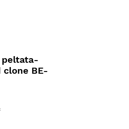
 peltata-
 clone BE-
ce
x