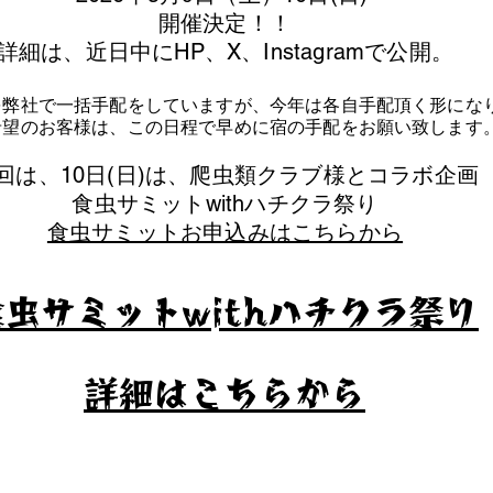
​開催決定！！
詳細は、近日中にHP、X、Instagramで公開。
を弊社で一括手配をしていますが、今年は各自手配頂く形にな
泊希望のお客様は、この日程で早めに宿の手配をお願い致します
今回は、10日(日)は、爬虫類クラブ様とコラボ企画
​食虫サミットwithハチクラ祭り
食虫サミットお申込みはこちらから
食虫サミットwithハチクラ祭り
​詳細はこちらから