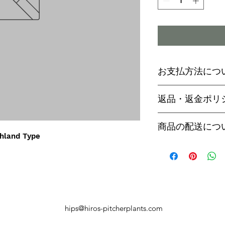
お支払方法につ
輸入予約商品の
返品・返金ポリ
わらず必ず
代金
paypal決済
ご予約後は、受
商品の配送につ
paypalご利
セル出来ません
hland Type
商品入荷次第、p
商品入荷までに
ヤマト運輸でお
内致します。
遅い場合で3～
【商品発送のタ
います。
輸入予約商品は
万が一運送時の
ん
う商品が到着の
商品入荷が近く
hips@hiros-pitcherplants.com
り替えさせてい
絡いたしますの