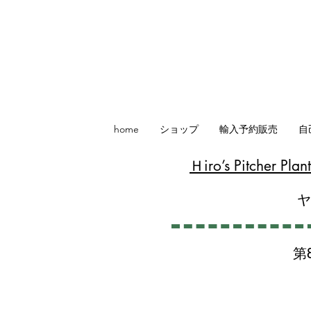
home
ショップ
輸入予約販売
自
​Ｈiro’s Pitcher P
第