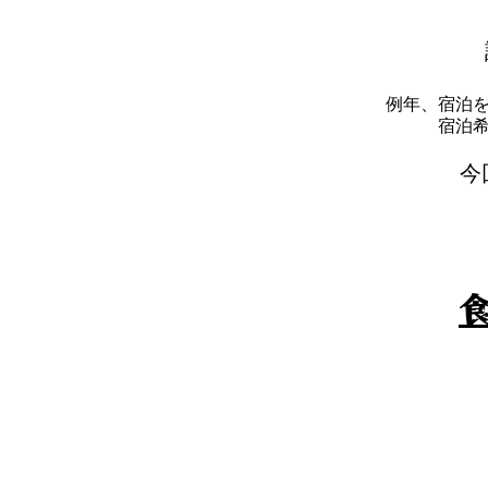
例年、宿泊
​宿
​