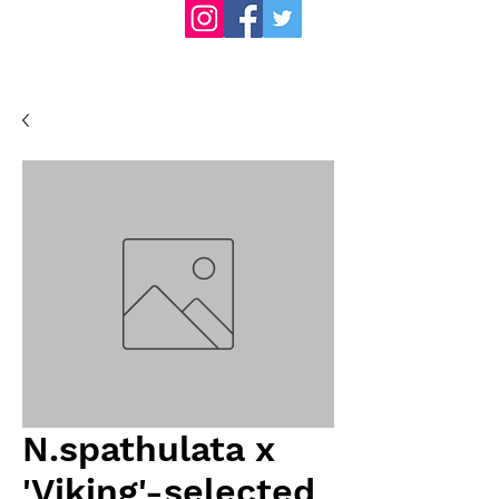
N.spathulata x
'Viking'-selected