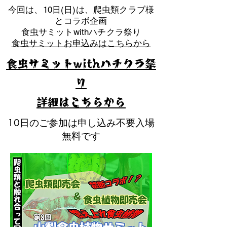
​今回は、10日(日)は、爬虫類クラブ様
とコラボ企画
​食虫サミットwithハチクラ祭り
食虫サミットお申込みはこちらから
食虫サミットwithハチクラ祭
り
​詳細はこちらから
10日のご参加は申し込み不要入場
無料です