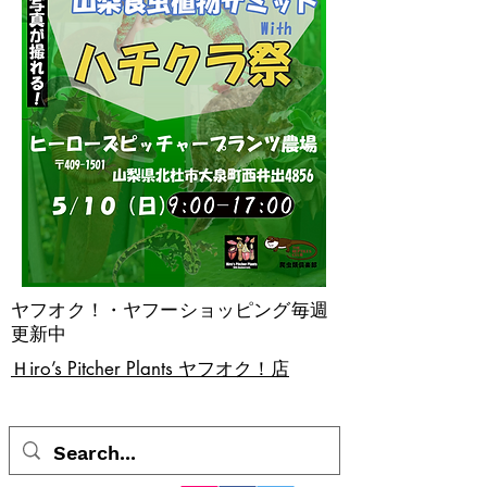
ヤフオク！・ヤフーショッピング毎週
更新中
​Ｈiro’s Pitcher Plants ヤフオク！店