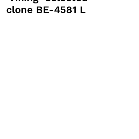
clone BE-4581 L
Price
¥3,100
Excluding Sales Tax
Quantity
*
Add to Cart
Borneo Exotics 輸入予約苗
Intermediate Type
お支払方法について
輸入予約商品の場合には、お支払
返品・返金ポリシー