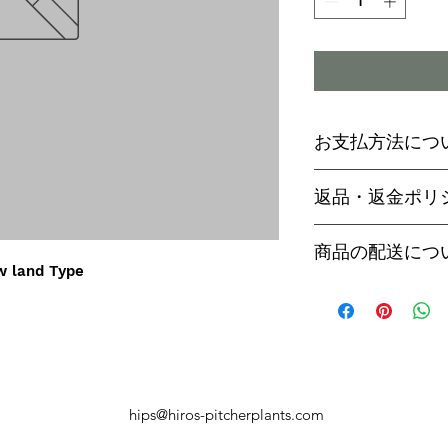
お支払方法につ
輸入予約商品の
返品・返金ポリ
わらず必ず
代金
paypal決済
ご予約後は、受
商品の配送につ
paypalご利
セル出来ません
 land Type
商品入荷次第、p
商品入荷までに
ヤマト運輸でお
内致します。
遅い場合で3～
【商品発送のタ
います。
輸入予約商品は
万が一運送時の
ん
う商品が到着の
商品入荷が近く
hips@hiros-pitcherplants.com
り替えさせてい
絡いたしますの