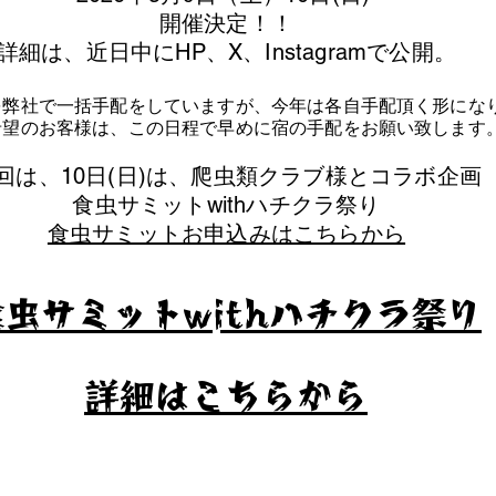
​開催決定！！
詳細は、近日中にHP、X、Instagramで公開。
を弊社で一括手配をしていますが、今年は各自手配頂く形にな
泊希望のお客様は、この日程で早めに宿の手配をお願い致します
今回は、10日(日)は、爬虫類クラブ様とコラボ企画
​食虫サミットwithハチクラ祭り
食虫サミットお申込みはこちらから
食虫サミットwithハチクラ祭り
​詳細はこちらから