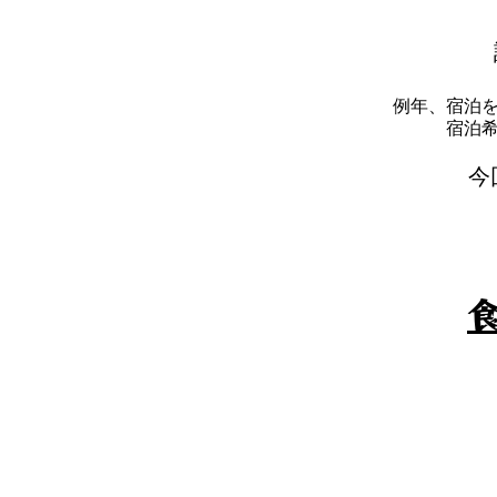
例年、宿泊
​宿
​