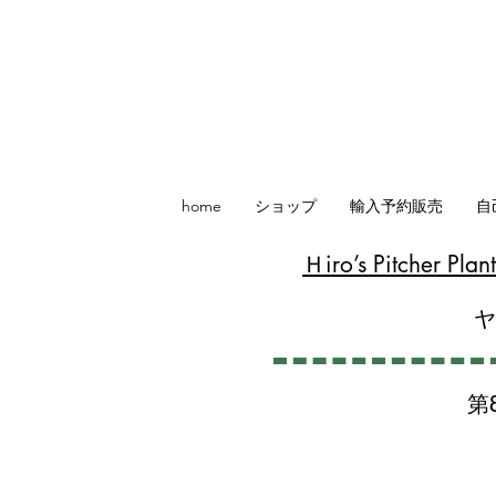
home
ショップ
輸入予約販売
自
​Ｈiro’s Pitcher P
第