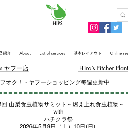
己紹介
About
List of services
基本レイアウト
Online re
lants ヤフー店
​Ｈiro’s Pitcher
ヤフオク！・ヤフーショッピング毎週更新中
8回 山梨食虫植物サミット～燃え上れ食虫植物～
with
​ハチクラ祭
2026年5月9日（土）10日(日)