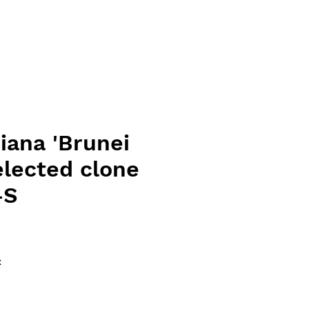
siana 'Brunei
elected clone
-S
ce
x