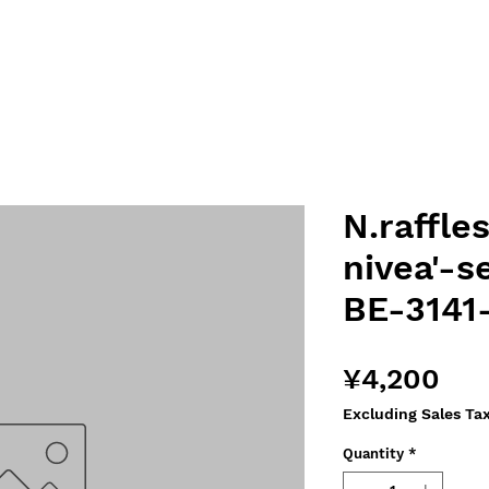
N.raffle
nivea'-s
BE-3141
Pri
¥4,200
Excluding Sales Ta
Quantity
*