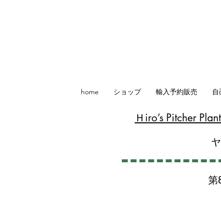
home
ショップ
輸入予約販売
自
​Ｈiro’s Pitcher P
第