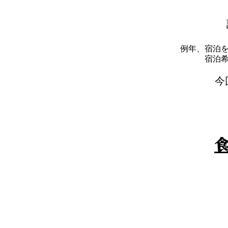
例年、宿泊
​宿
​