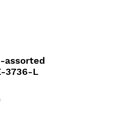
-assorted
E-3736-L
ce
x