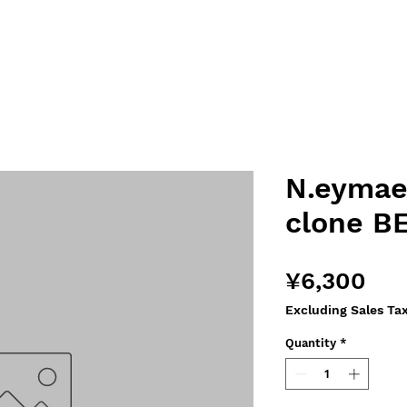
N.eymae
clone B
Pri
¥6,300
Excluding Sales Ta
Quantity
*