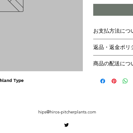
お支払方法につ
輸入予約商品の
返品・返金ポリ
わらず必ず
代金
paypal決済
ご予約後は、受
商品の配送につ
paypalご利
セル出来ません
商品入荷次第、p
商品入荷までに
ヤマト運輸でお
hland Type
内致します。
遅い場合で3～
【商品発送のタ
います。
輸入予約商品は
万が一運送時の
ん
う商品が到着の
商品入荷が近く
hips@hiros-pitcherplants.com
り替えさせてい
絡いたしますの
上、同等の商品
い。
御座います。そ
【お届け日時に