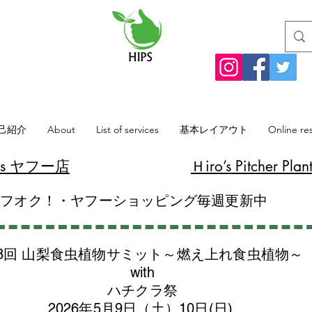
己紹介
About
List of services
基本レイアウト
Online re
lants ヤフー店
​Ｈiro’s Pitcher
ヤフオク！・ヤフーショッピング毎週更新中
8回 山梨食虫植物サミット～燃え上れ食虫植物～
with
​ハチクラ祭
2026年5月9日（土）10日(日)