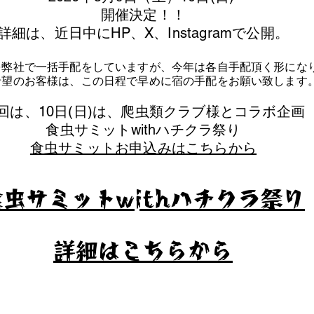
​開催決定！！
詳細は、近日中にHP、X、Instagramで公開。
を弊社で一括手配をしていますが、今年は各自手配頂く形にな
泊希望のお客様は、この日程で早めに宿の手配をお願い致します
今回は、10日(日)は、爬虫類クラブ様とコラボ企画
​食虫サミットwithハチクラ祭り
食虫サミットお申込みはこちらから
食虫サミットwithハチクラ祭り
​詳細はこちらから