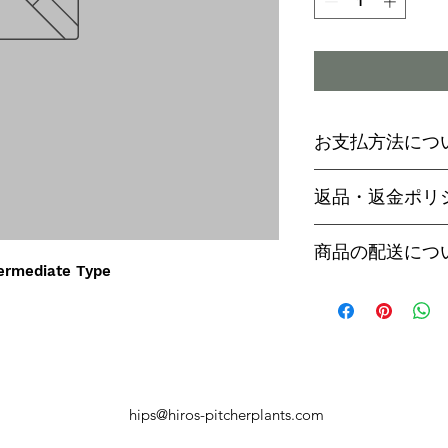
お支払方法につ
輸入予約商品の
返品・返金ポリ
わらず必ず
代金
paypal決済
ご予約後は、受
商品の配送につ
paypalご利
セル出来ません
rmediate Type
商品入荷次第、p
商品入荷までに
ヤマト運輸でお
内致します。
遅い場合で3～
【商品発送のタ
います。
輸入予約商品は
万が一運送時の
ん
う商品が到着の
商品入荷が近く
hips@hiros-pitcherplants.com
り替えさせてい
絡いたしますの