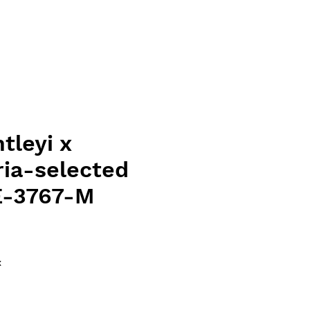
tleyi x
ria-selected
E-3767-M
ce
x