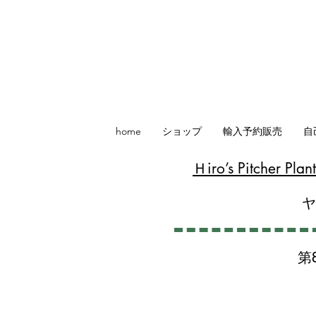
home
ショップ
輸入予約販売
自
​Ｈiro’s Pitcher P
第