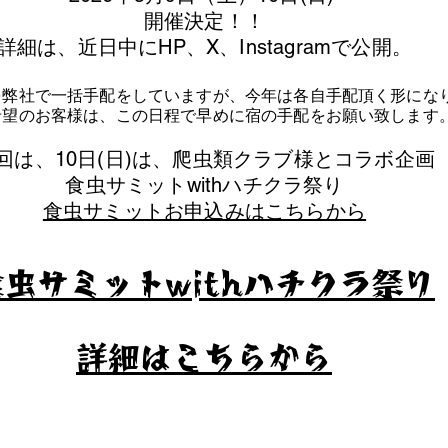
​開催決定！！
詳細は、近日中にHP、X、Instagramで公開。
を弊社で一括手配をしていますが、今年は各自手配頂く形にな
泊希望のお客様は、この日程で早めに宿の手配をお願い致します
今回は、10日(日)は、爬虫類クラブ様とコラボ企画
​食虫サミットwithハチクラ祭り
食虫サミットお申込みはこちらから
食虫サミットwithハチクラ祭り
​詳細はこちらから