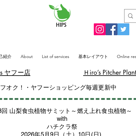
己紹介
About
List of services
基本レイアウト
Online re
lants ヤフー店
​Ｈiro’s Pitcher
ヤフオク！・ヤフーショッピング毎週更新中
8回 山梨食虫植物サミット～燃え上れ食虫植物～
with
​ハチクラ祭
2026年5月9日（土）10日(日)