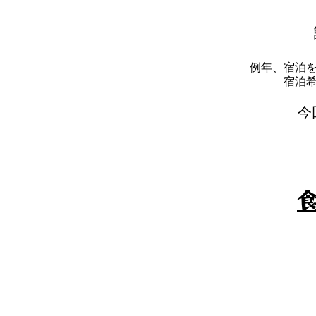
例年、宿泊
​宿
​