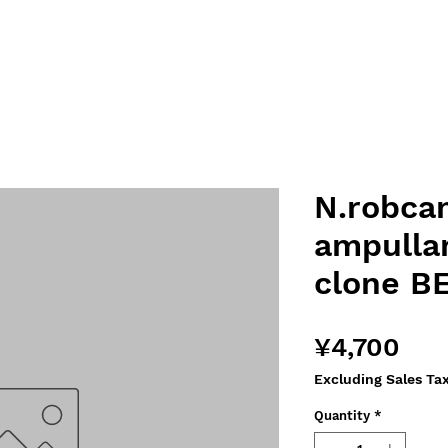
N.robcan
ampulla
clone B
Pri
¥4,700
Excluding Sales Ta
Quantity
*