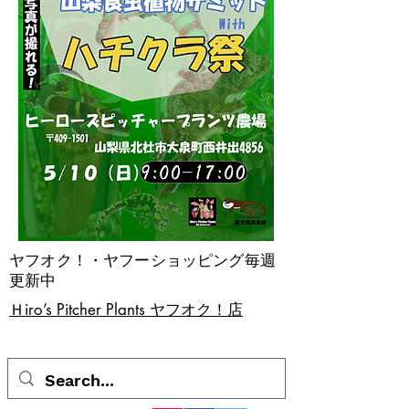
ヤフオク！・ヤフーショッピング毎週
更新中
​Ｈiro’s Pitcher Plants ヤフオク！店