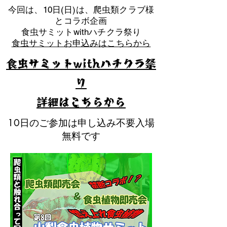
​今回は、10日(日)は、爬虫類クラブ様
とコラボ企画
​食虫サミットwithハチクラ祭り
食虫サミットお申込みはこちらから
食虫サミットwithハチクラ祭
り
​詳細はこちらから
10日のご参加は申し込み不要入場
無料です