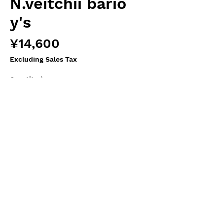
N.veitchii bario
y's
Price
¥14,600
Excluding Sales Tax
Quantity
*
Add to Cart
Hiro's Pitcher Plants オリジナル実生苗
Female
N.hurrelliana#2
Male