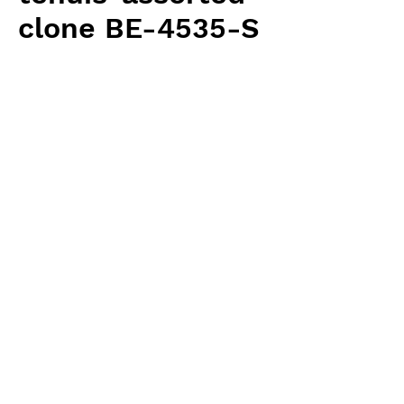
clone BE-4535-S
Price
¥3,100
Excluding Sales Tax
Quantity
*
Add to Cart
Borneo Exotics 輸入予約苗 Highland
Type
お支払方法について
輸入予約商品の場合には、お支払
返品・返金ポリシー