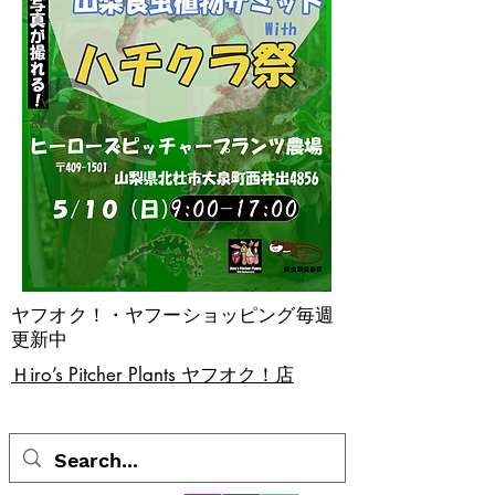
ヤフオク！・ヤフーショッピング毎週
更新中
​Ｈiro’s Pitcher Plants ヤフオク！店