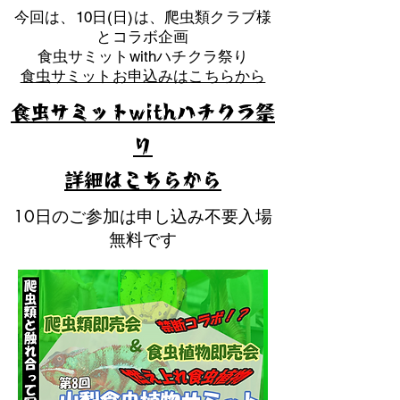
​今回は、10日(日)は、爬虫類クラブ様
とコラボ企画
​食虫サミットwithハチクラ祭り
食虫サミットお申込みはこちらから
食虫サミットwithハチクラ祭
り
​詳細はこちらから
10日のご参加は申し込み不要入場
無料です