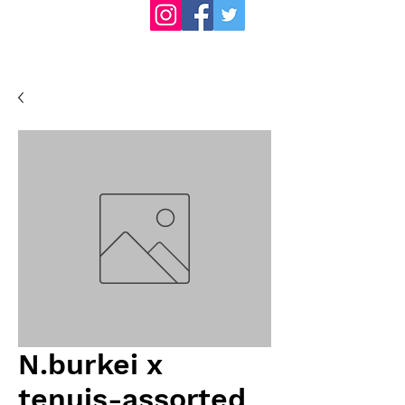
N.burkei x
tenuis-assorted