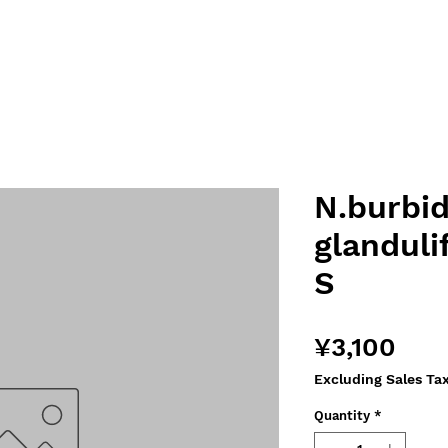
N.burbi
glandul
S
Pric
¥3,100
Excluding Sales Ta
Quantity
*