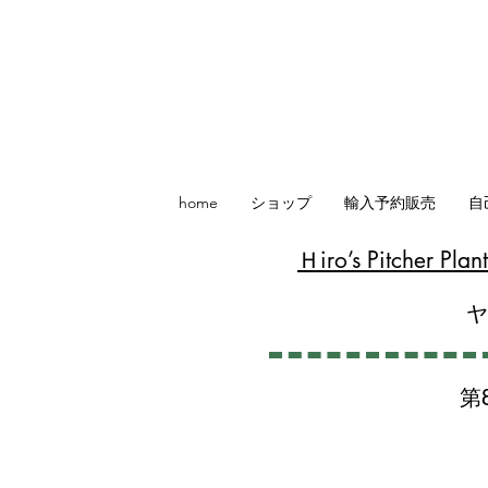
home
ショップ
輸入予約販売
自
​Ｈiro’s Pitcher P
第