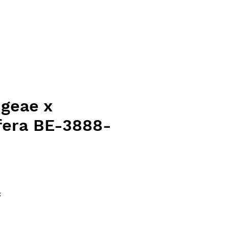
dgeae x
ifera BE-3888-
e
x