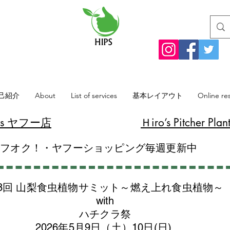
己紹介
About
List of services
基本レイアウト
Online re
lants ヤフー店
​Ｈiro’s Pitcher
ヤフオク！・ヤフーショッピング毎週更新中
8回 山梨食虫植物サミット～燃え上れ食虫植物～
with
​ハチクラ祭
2026年5月9日（土）10日(日)