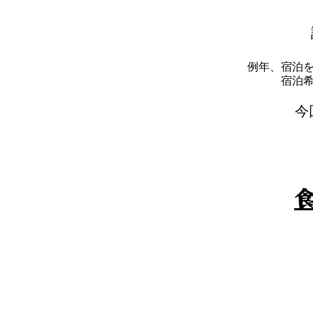
例年、宿泊
​宿
​