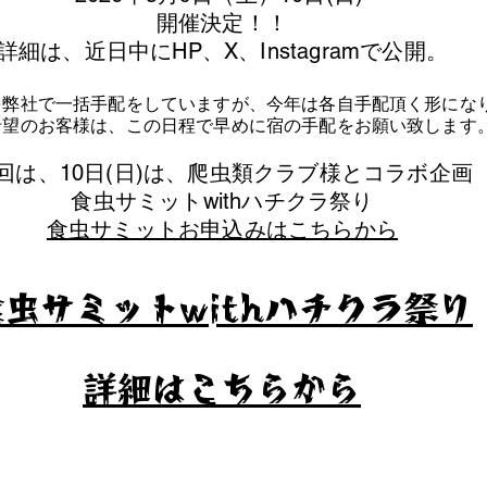
​開催決定！！
詳細は、近日中にHP、X、Instagramで公開。
を弊社で一括手配をしていますが、今年は各自手配頂く形にな
泊希望のお客様は、この日程で早めに宿の手配をお願い致します
今回は、10日(日)は、爬虫類クラブ様とコラボ企画
​食虫サミットwithハチクラ祭り
食虫サミットお申込みはこちらから
食虫サミットwithハチクラ祭り
​詳細はこちらから