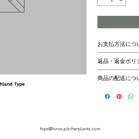
お支払方法につ
輸入予約商品の
返品・返金ポリ
わらず必ず
代金
paypal決済
ご予約後は、受
商品の配送につ
paypalご利
セル出来ません
hland Type
商品入荷次第、p
商品入荷までに
ヤマト運輸でお
内致します。
遅い場合で3～
【商品発送のタ
います。
輸入予約商品は
万が一運送時の
ん
う商品が到着の
商品入荷が近く
hips@hiros-pitcherplants.com
り替えさせてい
絡いたしますの