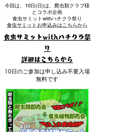
​今回は、10日(日)は、爬虫類クラブ様
とコラボ企画
​食虫サミットwithハチクラ祭り
食虫サミットお申込みはこちらから
食虫サミットwithハチクラ祭
り
​詳細はこちらから
10日のご参加は申し込み不要入場
無料です