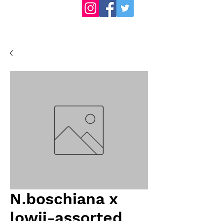
N.boschiana x
lowii-assorted