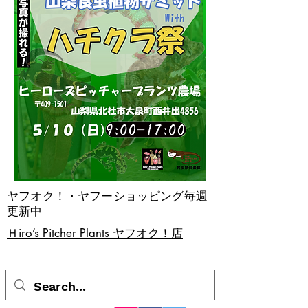
ヤフオク！・ヤフーショッピング毎週
更新中
​Ｈiro’s Pitcher Plants ヤフオク！店