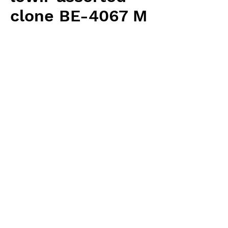
clone BE-4067 M
Price
¥6,300
Excluding Sales Tax
Quantity
*
Add to Cart
Borneo Exotics 輸入予約苗 Highland
Type
お支払方法について
輸入予約商品の場合には、お支払
返品・返金ポリシー