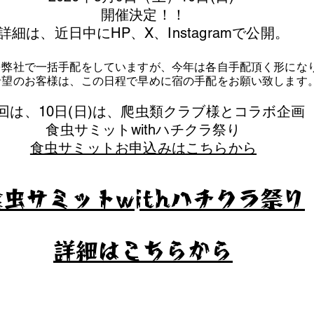
​開催決定！！
詳細は、近日中にHP、X、Instagramで公開。
を弊社で一括手配をしていますが、今年は各自手配頂く形にな
泊希望のお客様は、この日程で早めに宿の手配をお願い致します
今回は、10日(日)は、爬虫類クラブ様とコラボ企画
​食虫サミットwithハチクラ祭り
食虫サミットお申込みはこちらから
食虫サミットwithハチクラ祭り
​詳細はこちらから