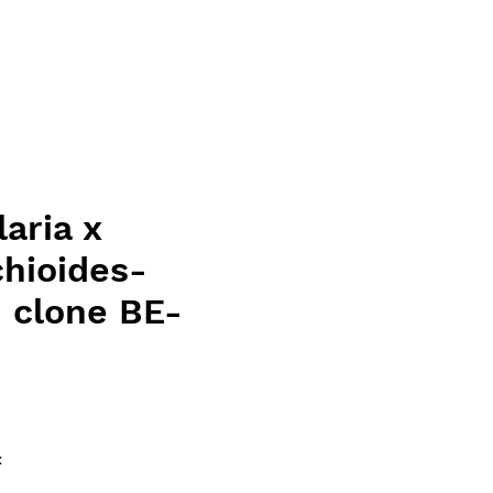
aria x
chioides-
 clone BE-
ce
x