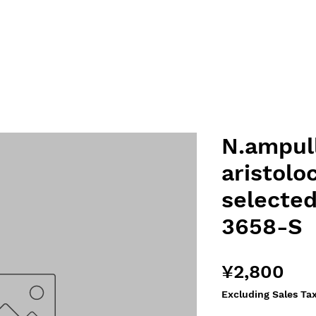
N.ampull
aristolo
selected
3658-S
Pri
¥2,800
Excluding Sales Ta