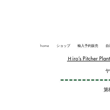
home
ショップ
輸入予約販売
自
​Ｈiro’s Pitcher P
第