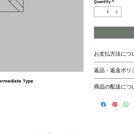
Quantity
*
お支払方法につ
輸入予約商品の
返品・返金ポリ
わらず必ず
代金
rmediate Type
paypal決済
ご予約後は、受
商品の配送につ
paypalご利
セル出来ません
商品入荷次第、p
商品入荷までに
ヤマト運輸でお
内致します。
遅い場合で3～
【商品発送のタ
います。
輸入予約商品は
万が一運送時の
ん
う商品が到着の
商品入荷が近く