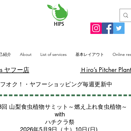
己紹介
About
List of services
基本レイアウト
Online re
lants ヤフー店
​Ｈiro’s Pitcher
ヤフオク！・ヤフーショッピング毎週更新中
8回 山梨食虫植物サミット～燃え上れ食虫植物～
with
​ハチクラ祭
2026年5月9日（土）10日(日)