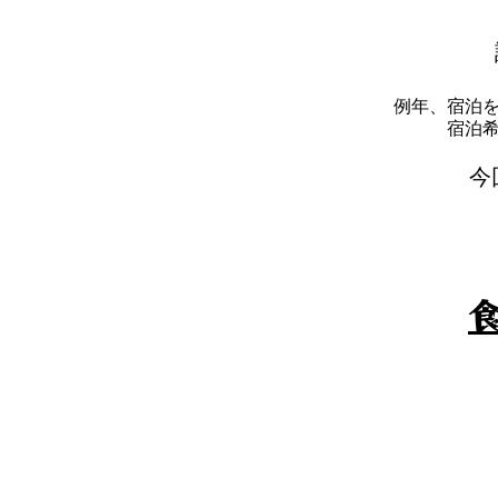
例年、宿泊
​宿
​