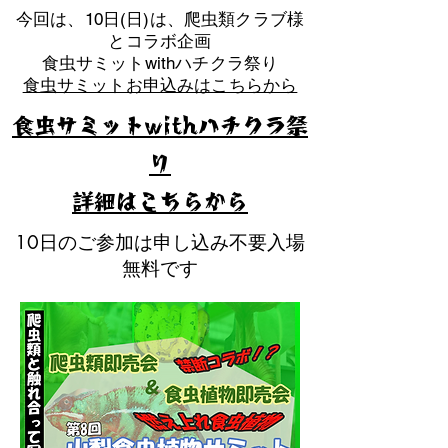
​今回は、10日(日)は、爬虫類クラブ様
とコラボ企画
​食虫サミットwithハチクラ祭り
食虫サミットお申込みはこちらから
食虫サミットwithハチクラ祭
り
​詳細はこちらから
10日のご参加は申し込み不要入場
無料です