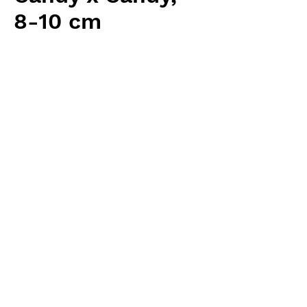
8-10 cm
Price
¥18,880
Excluding Sales Tax
Quantity
*
Add to Cart
Carnivrous And More 輸入予約苗
Nepenthes
お支払方法について
輸入予約商品の場合には、お支払
返品・返金ポリシー