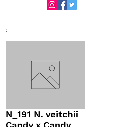
N_191 N. veitchii
Candy x Candy,