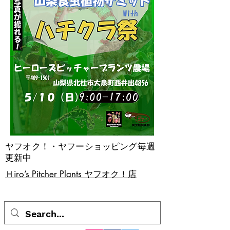
ヤフオク！・ヤフーショッピング毎週
更新中
​Ｈiro’s Pitcher Plants ヤフオク！店