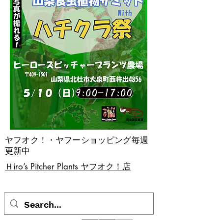
ヤフオク！・ヤフーショッピング毎週
更新中
​Ｈiro’s Pitcher Plants ヤフオク！店