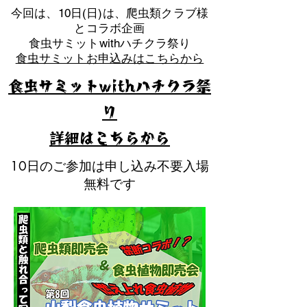
​今回は、10日(日)は、爬虫類クラブ様
とコラボ企画
​食虫サミットwithハチクラ祭り
食虫サミットお申込みはこちらから
食虫サミットwithハチクラ祭
り
​詳細はこちらから
10日のご参加は申し込み不要入場
無料です