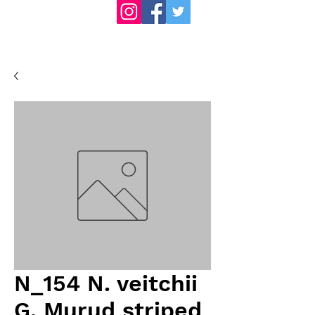
N_154 N. veitchii
G. Murud striped