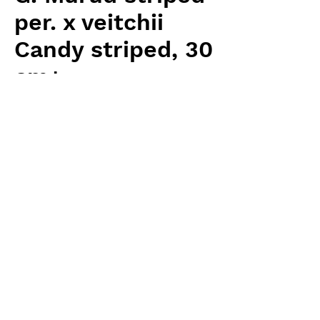
per. x veitchii
Candy striped, 30
cm+
Price
¥27,200
Excluding Sales Tax
Quantity
*
Add to Cart
Carnivrous And More 輸入予約苗
Nepenthes