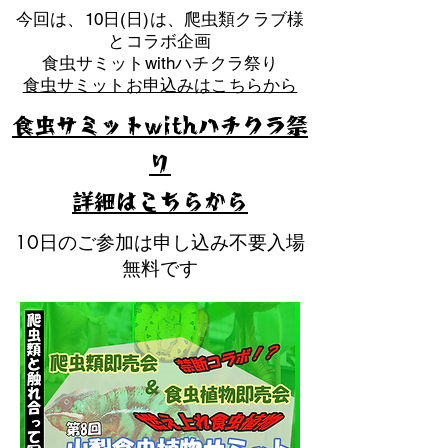
​今回は、10日(日)は、爬虫類クラブ様
とコラボ企画
​食虫サミットwithハチクラ祭り
食虫サミットお申込みはこちらから
食虫サミットwithハチクラ祭
り
​詳細はこちらから
10日のご参加は申し込み不要入場
無料です