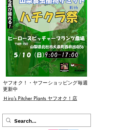
ヤフオク！・ヤフーショッピング毎週
更新中
​Ｈiro’s Pitcher Plants ヤフオク！店