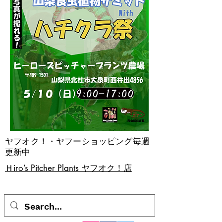
ヤフオク！・ヤフーショッピング毎週
更新中
​Ｈiro’s Pitcher Plants ヤフオク！店