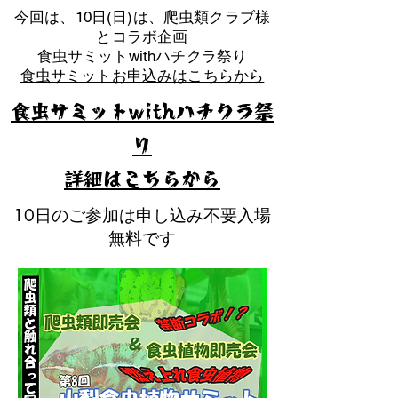
​今回は、10日(日)は、爬虫類クラブ様
とコラボ企画
​食虫サミットwithハチクラ祭り
食虫サミットお申込みはこちらから
食虫サミットwithハチクラ祭
り
​詳細はこちらから
10日のご参加は申し込み不要入場
無料です