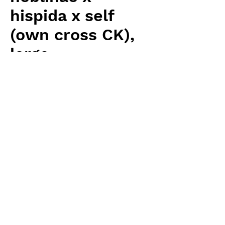
hispida x self
(own cross CK),
large
Price
¥15,680
Excluding Sales Tax
Quantity
*
Add to Cart
Carnivrous And More 輸入予約苗
Heliamphora