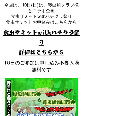
​今回は、10日(日)は、爬虫類クラブ様
とコラボ企画
​食虫サミットwithハチクラ祭り
食虫サミットお申込みはこちらから
食虫サミットwithハチクラ祭
り
​詳細はこちらから
10日のご参加は申し込み不要入場
無料です