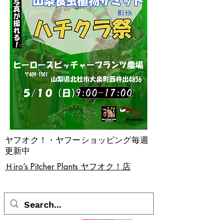
ヤフオク！・ヤフーショッピング毎週
更新中
​Ｈiro’s Pitcher Plants ヤフオク！店