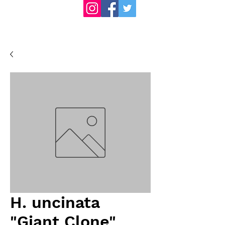
H. uncinata
"Giant Clone"