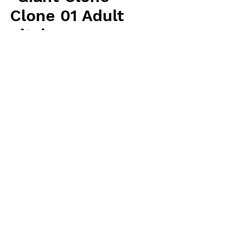
Clone 01 Adult
pitchers - young
Price
¥24,780
Excluding Sales Tax
Quantity
*
Add to Cart
Wistuba(AW) 輸入予約苗 Heliamphora
お支払方法について
輸入予約商品の場合には、お支払