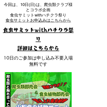
​今回は、10日(日)は、爬虫類クラブ様
とコラボ企画
​食虫サミットwithハチクラ祭り
食虫サミットお申込みはこちらから
食虫サミットwithハチクラ祭
り
​詳細はこちらから
10日のご参加は申し込み不要入場
無料です