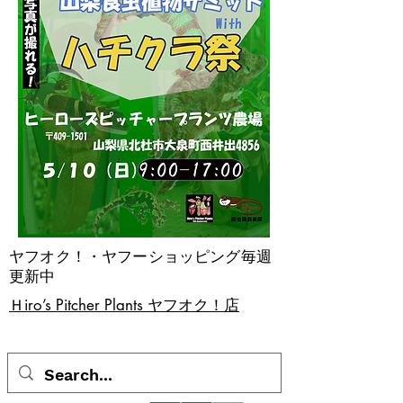
ヤフオク！・ヤフーショッピング毎週
更新中
​Ｈiro’s Pitcher Plants ヤフオク！店