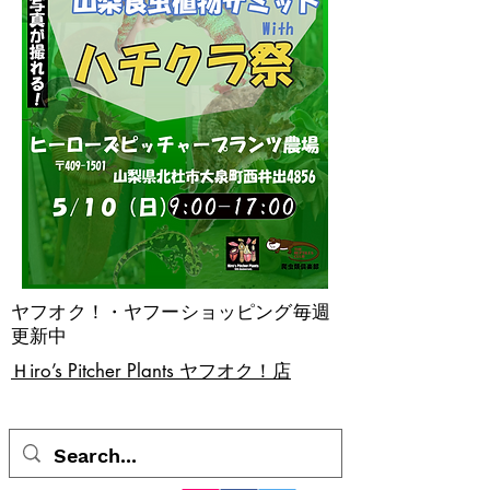
ヤフオク！・ヤフーショッピング毎週
更新中
​Ｈiro’s Pitcher Plants ヤフオク！店