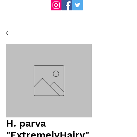
H. parva
"ExtremelyHairy"