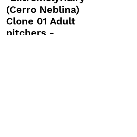
(Cerro Neblina)
Clone 01 Adult
pitchers -
medium size
Price
¥61,950
Excluding Sales Tax
Quantity
*
Add to Cart
Wistuba(AW) 輸入予約苗 Heliamphora