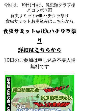
​今回は、10日(日)は、爬虫類クラブ様
とコラボ企画
​食虫サミットwithハチクラ祭り
食虫サミットお申込みはこちらから
食虫サミットwithハチクラ祭
り
​詳細はこちらから
10日のご参加は申し込み不要入場
無料です