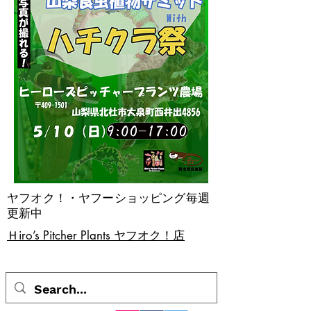
ヤフオク！・ヤフーショッピング毎週
更新中
​Ｈiro’s Pitcher Plants ヤフオク！店