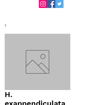
H.
exappendiculata