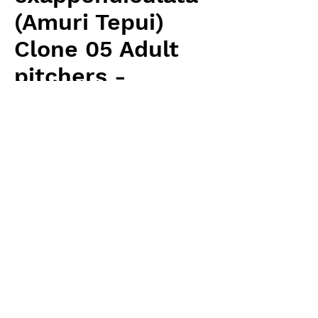
(Amuri Tepui)
Clone 05 Adult
pitchers -
flowering size
Price
¥16,520
Excluding Sales Tax
Quantity
*
Add to Cart
Wistuba(AW) 輸入予約苗 Heliamphora