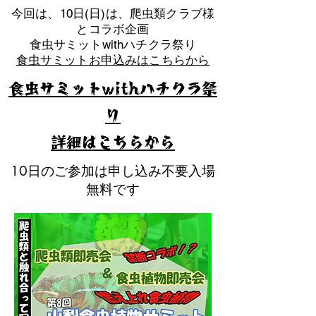
​今回は、10日(日)は、爬虫類クラブ様
とコラボ企画
​食虫サミットwithハチクラ祭り
食虫サミットお申込みはこちらから
食虫サミットwithハチクラ祭
り
​詳細はこちらから
10日のご参加は申し込み不要入場
無料です