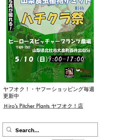
ヤフオク！・ヤフーショッピング毎週
更新中
​Ｈiro’s Pitcher Plants ヤフオク！店