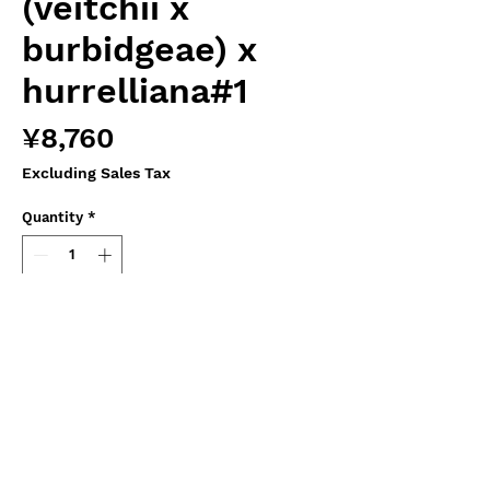
(veitchii x
burbidgeae) x
hurrelliana#1
Price
¥8,760
Excluding Sales Tax
Quantity
*
Add to Cart
Hiro's Pitcher Plants オリジナル実生苗
Female
N.veitchii x burbidgeae EPH-2-57-1
Exotica Plants より導入の実生個体