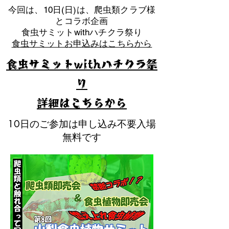
​今回は、10日(日)は、爬虫類クラブ様
とコラボ企画
​食虫サミットwithハチクラ祭り
食虫サミットお申込みはこちらから
食虫サミットwithハチクラ祭
り
​詳細はこちらから
10日のご参加は申し込み不要入場
無料です