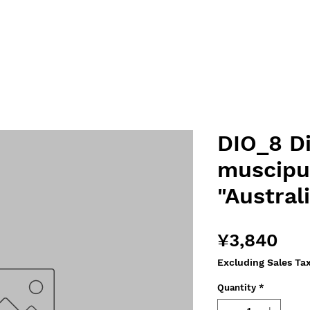
DIO_8 D
muscipu
"Austral
Pri
¥3,840
Excluding Sales Ta
Quantity
*