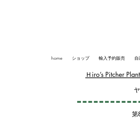
home
ショップ
輸入予約販売
自
​Ｈiro’s Pitcher P
第