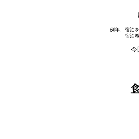
例年、宿泊
​宿
​