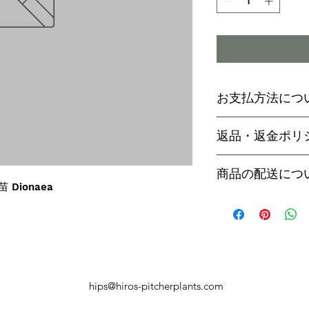
お支払方法につ
輸入予約商品の
返品・返金ポリ
わらず必ず
代金
paypal決済
ご予約後は、受
商品の配送につ
paypalご利
セル出来ません
苗 Dionaea
商品入荷次第、p
商品入荷までに
ヤマト運輸でお
内致します。
遅い場合で3～
【商品発送のタ
います。
輸入予約商品は
万が一運送時の
ん
う商品が到着の
商品入荷が近く
hips@hiros-pitcherplants.com
り替えさせてい
絡いたしますの