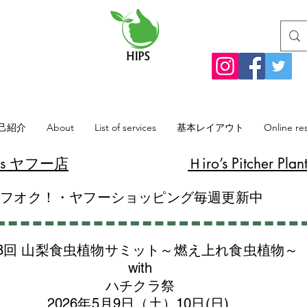
己紹介
About
List of services
基本レイアウト
Online re
lants ヤフー店
​Ｈiro’s Pitcher
ヤフオク！・ヤフーショッピング毎週更新中
8回 山梨食虫植物サミット～燃え上れ食虫植物～
with
​ハチクラ祭
2026年5月9日（土）10日(日)