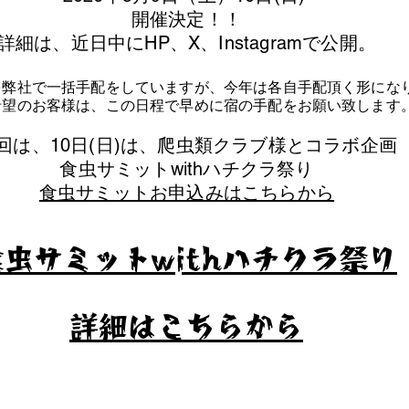
​開催決定！！
詳細は、近日中にHP、X、Instagramで公開。
を弊社で一括手配をしていますが、今年は各自手配頂く形にな
泊希望のお客様は、この日程で早めに宿の手配をお願い致します
今回は、10日(日)は、爬虫類クラブ様とコラボ企画
​食虫サミットwithハチクラ祭り
食虫サミットお申込みはこちらから
食虫サミットwithハチクラ祭り
​詳細はこちらから