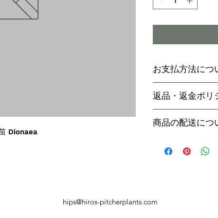
お支払方法につ
輸入予約商品の
返品・返金ポリ
わらず必ず
代金
paypal決済
ご予約後は、受
商品の配送につ
paypalご利
セル出来ません
苗 Dionaea
商品入荷次第、p
商品入荷までに
ヤマト運輸でお
内致します。
遅い場合で3～
【商品発送のタ
います。
輸入予約商品は
万が一運送時の
ん
う商品が到着の
商品入荷が近く
hips@hiros-pitcherplants.com
り替えさせてい
絡いたしますの