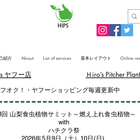
己紹介
About
List of services
基本レイアウト
Online re
lants ヤフー店
​Ｈiro’s Pitcher
ヤフオク！・ヤフーショッピング毎週更新中
8回 山梨食虫植物サミット～燃え上れ食虫植物～
with
​ハチクラ祭
2026年5月9日（土）10日(日)