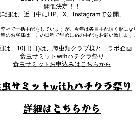
​開催決定！！
詳細は、近日中にHP、X、Instagramで公開。
を弊社で一括手配をしていますが、今年は各自手配頂く形にな
泊希望のお客様は、この日程で早めに宿の手配をお願い致します
今回は、10日(日)は、爬虫類クラブ様とコラボ企画
​食虫サミットwithハチクラ祭り
食虫サミットお申込みはこちらから
食虫サミットwithハチクラ祭り
​詳細はこちらから