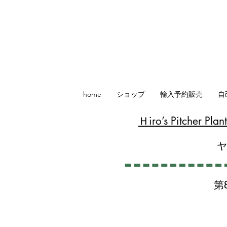
home
ショップ
輸入予約販売
自
​Ｈiro’s Pitcher P
第