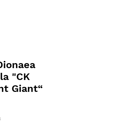
Dionaea
la "CK
nt Giant“
ce
x