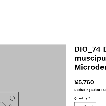
DIO_74 
muscipu
Microde
Pri
¥5,760
Excluding Sales Ta
Quantity
*