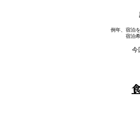
例年、宿泊
​宿
​