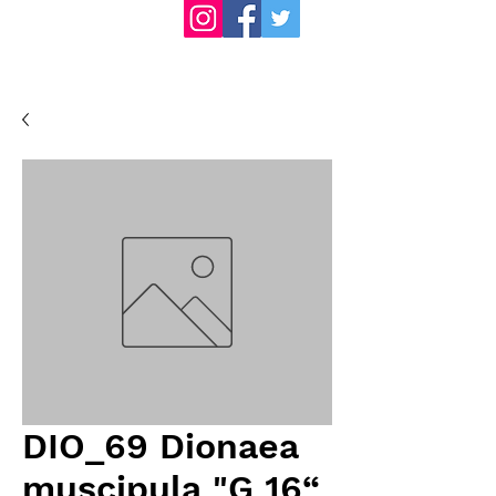
DIO_69 Dionaea
muscipula "G 16“