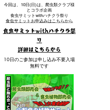
​今回は、10日(日)は、爬虫類クラブ様
とコラボ企画
​食虫サミットwithハチクラ祭り
食虫サミットお申込みはこちらから
食虫サミットwithハチクラ祭
り
​詳細はこちらから
10日のご参加は申し込み不要入場
無料です