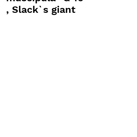
, Slack`s giant
Price
¥3,840
Excluding Sales Tax
Quantity
*
Add to Cart
Carnivrous And More 輸入予約苗
Dionaea
お支払方法について
輸入予約商品の場合には、お支払
返品・返金ポリシー