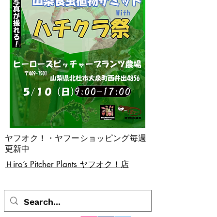
ヤフオク！・ヤフーショッピング毎週
更新中
​Ｈiro’s Pitcher Plants ヤフオク！店