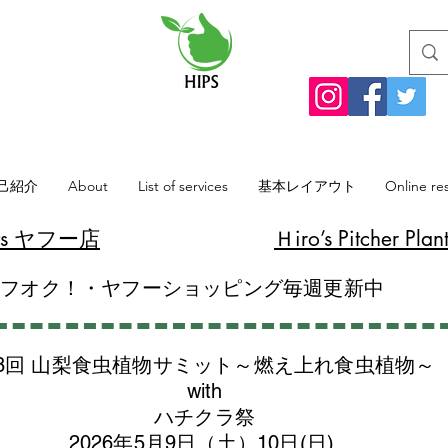
己紹介
About
List of services
基本レイアウト
Online re
lants ヤフー店
​Ｈiro’s Pitcher
ヤフオク！・ヤフーショッピング毎週更新中
8回 山梨食虫植物サミット～燃え上れ食虫植物～
with
​ハチクラ祭
2026年5月9日（土）10日(日)