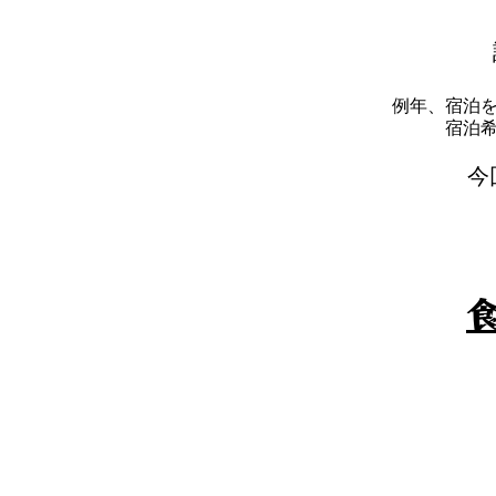
例年、宿泊
​宿
​