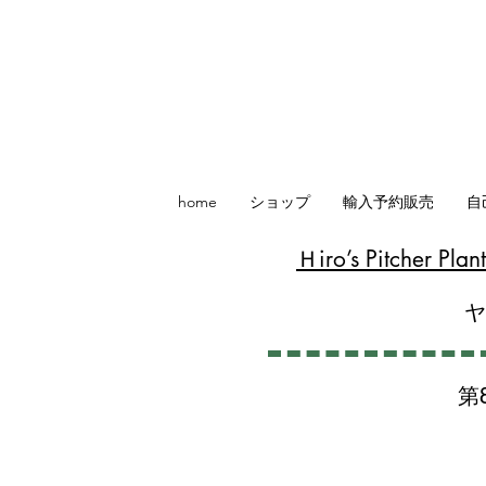
home
ショップ
輸入予約販売
自
​Ｈiro’s Pitcher P
第