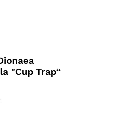
Dionaea
la "Cup Trap“
ce
x