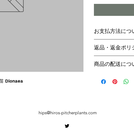
お支払方法につ
輸入予約商品の
返品・返金ポリ
わらず必ず
代金
paypal決済
ご予約後は、受
商品の配送につ
paypalご利
セル出来ません
商品入荷次第、p
商品入荷までに
ヤマト運輸でお
苗 Dionaea
内致します。
遅い場合で3～
【商品発送のタ
います。
輸入予約商品は
万が一運送時の
ん
う商品が到着の
商品入荷が近く
hips@hiros-pitcherplants.com
り替えさせてい
絡いたしますの
上、同等の商品
い。
御座います。そ
【お届け日時に