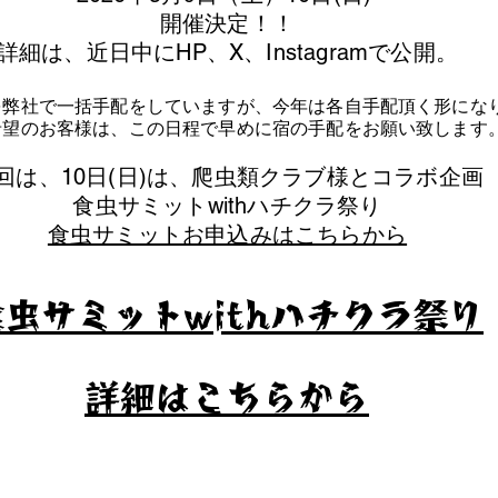
​開催決定！！
詳細は、近日中にHP、X、Instagramで公開。
を弊社で一括手配をしていますが、今年は各自手配頂く形にな
泊希望のお客様は、この日程で早めに宿の手配をお願い致します
今回は、10日(日)は、爬虫類クラブ様とコラボ企画
​食虫サミットwithハチクラ祭り
食虫サミットお申込みはこちらから
食虫サミットwithハチクラ祭り
​詳細はこちらから