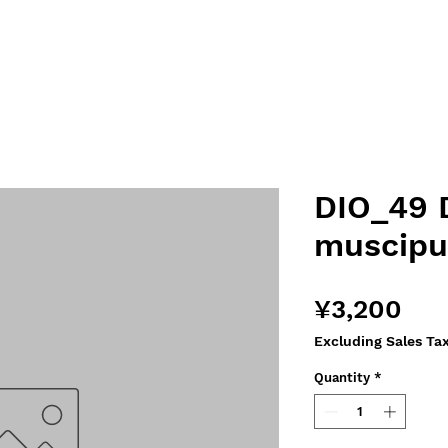
DIO_49 
muscipu
Pri
¥3,200
Excluding Sales Ta
Quantity
*