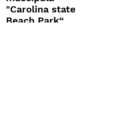
"Carolina state
Beach Park“
Price
¥3,200
Excluding Sales Tax
Quantity
*
Add to Cart
Carnivrous And More 輸入予約苗
Dionaea
お支払方法について