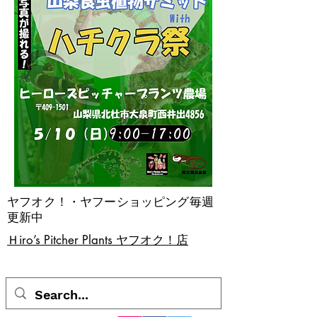
ヤフオク！・ヤフーショッピング毎週
更新中
​Ｈiro’s Pitcher Plants ヤフオク！店