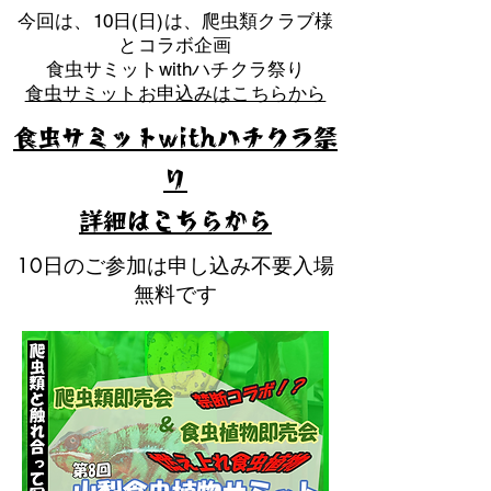
​今回は、10日(日)は、爬虫類クラブ様
とコラボ企画
​食虫サミットwithハチクラ祭り
食虫サミットお申込みはこちらから
食虫サミットwithハチクラ祭
り
​詳細はこちらから
10日のご参加は申し込み不要入場
無料です