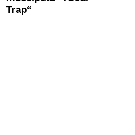
Trap“
Price
¥3,840
Excluding Sales Tax
Quantity
*
Add to Cart
Carnivrous And More 輸入予約苗
Dionaea
お支払方法について
輸入予約商品の場合には、お支払
返品・返金ポリシー