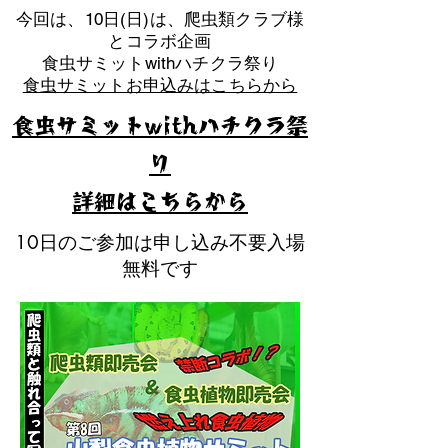
​今回は、10日(日)は、爬虫類クラブ様
とコラボ企画
​食虫サミットwithハチクラ祭り
食虫サミットお申込みはこちらから
食虫サミットwithハチクラ祭
り
​詳細はこちらから
10日のご参加は申し込み不要入場
無料です