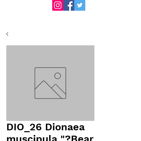
DIO_26 Dionaea
muscipula "?Bear