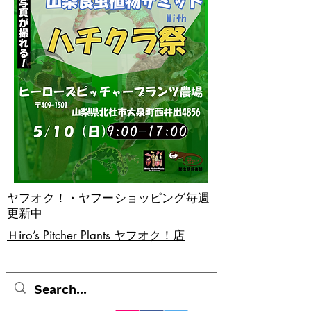
ヤフオク！・ヤフーショッピング毎週
更新中
​Ｈiro’s Pitcher Plants ヤフオク！店