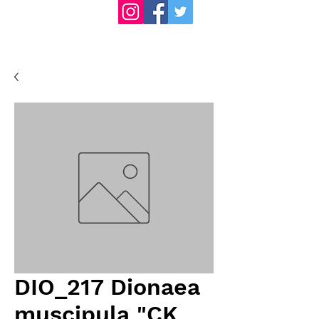
DIO_217 Dionaea
muscipula "CK