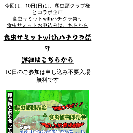
​今回は、10日(日)は、爬虫類クラブ様
とコラボ企画
​食虫サミットwithハチクラ祭り
食虫サミットお申込みはこちらから
食虫サミットwithハチクラ祭
り
​詳細はこちらから
10日のご参加は申し込み不要入場
無料です