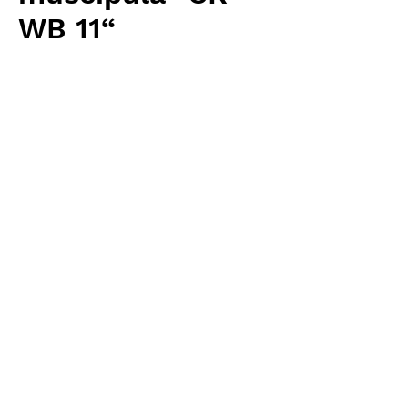
WB 11“
Price
¥3,840
Excluding Sales Tax
Quantity
*
Add to Cart
Carnivrous And More 輸入予約苗
Dionaea
お支払方法について
輸入予約商品の場合には、お支払
返品・返金ポリシー