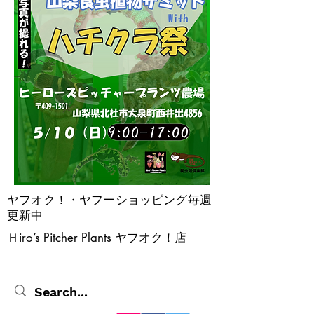
ヤフオク！・ヤフーショッピング毎週
更新中
​Ｈiro’s Pitcher Plants ヤフオク！店