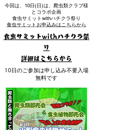
​今回は、10日(日)は、爬虫類クラブ様
とコラボ企画
​食虫サミットwithハチクラ祭り
食虫サミットお申込みはこちらから
食虫サミットwithハチクラ祭
り
​詳細はこちらから
10日のご参加は申し込み不要入場
無料です