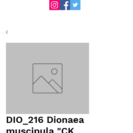
DIO_216 Dionaea
muscipula "CK