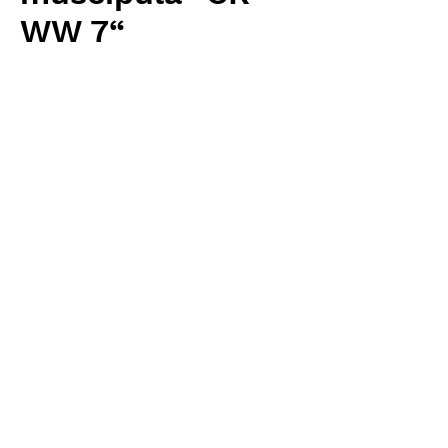
WW 7“
Price
¥9,280
Excluding Sales Tax
Quantity
*
Add to Cart
Carnivrous And More 輸入予約苗
Dionaea
お支払方法について
輸入予約商品の場合には、お支払
返品・返金ポリシー