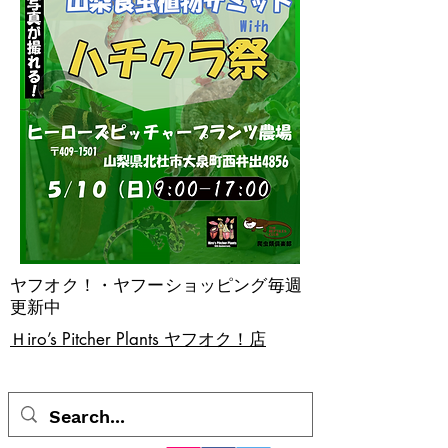
ヤフオク！・ヤフーショッピング毎週
更新中
​Ｈiro’s Pitcher Plants ヤフオク！店