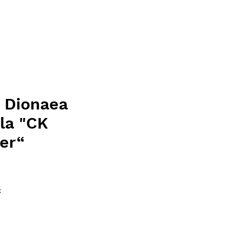
 Dionaea
la "CK
er“
ice
x