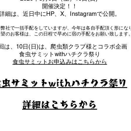
​開催決定！！
詳細は、近日中にHP、X、Instagramで公開。
を弊社で一括手配をしていますが、今年は各自手配頂く形にな
泊希望のお客様は、この日程で早めに宿の手配をお願い致します
今回は、10日(日)は、爬虫類クラブ様とコラボ企画
​食虫サミットwithハチクラ祭り
食虫サミットお申込みはこちらから
食虫サミットwithハチクラ祭り
​詳細はこちらから