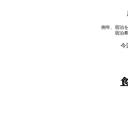
例年、宿泊
​宿
​