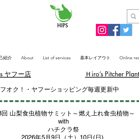
己紹介
About
List of services
基本レイアウト
Online re
lants ヤフー店
​Ｈiro’s Pitcher
ヤフオク！・ヤフーショッピング毎週更新中
8回 山梨食虫植物サミット～燃え上れ食虫植物～
with
​ハチクラ祭
2026年5月9日（土）10日(日)