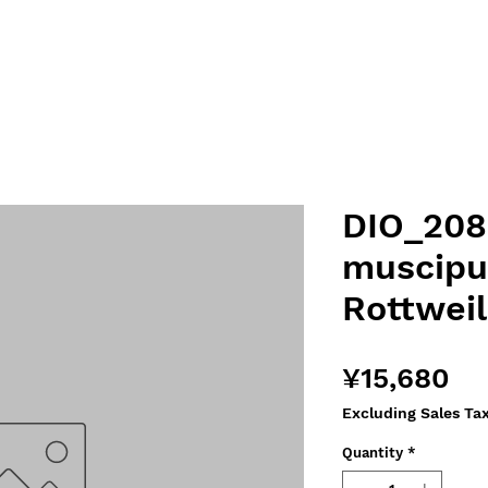
DIO_208
muscipu
Rottweil
Pr
¥15,680
Excluding Sales Ta
Quantity
*