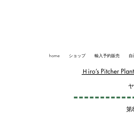
home
ショップ
輸入予約販売
自
​Ｈiro’s Pitcher P
第