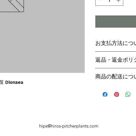
お支払方法につ
輸入予約商品の
返品・返金ポリ
わらず必ず
代金
paypal決済
ご予約後は、受
商品の配送につ
paypalご利
セル出来ません
苗 Dionaea
商品入荷次第、p
商品入荷までに
ヤマト運輸でお
内致します。
遅い場合で3～
【商品発送のタ
います。
輸入予約商品は
万が一運送時の
ん
う商品が到着の
商品入荷が近く
hips@hiros-pitcherplants.com
り替えさせてい
絡いたしますの