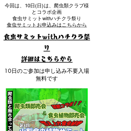
​今回は、10日(日)は、爬虫類クラブ様
とコラボ企画
​食虫サミットwithハチクラ祭り
食虫サミットお申込みはこちらから
食虫サミットwithハチクラ祭
り
​詳細はこちらから
10日のご参加は申し込み不要入場
無料です