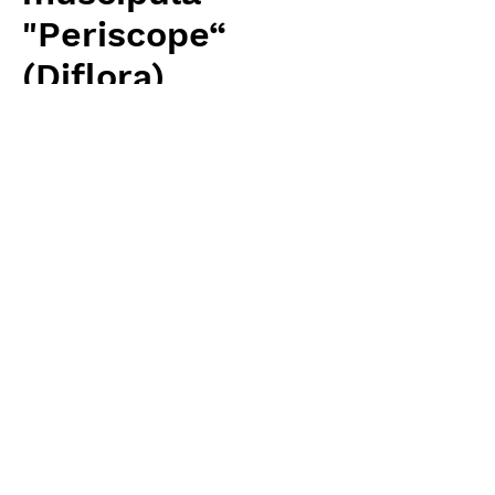
"Periscope“
(Diflora)
Price
¥4,480
Excluding Sales Tax
Quantity
*
Add to Cart
Carnivrous And More 輸入予約苗
Dionaea
お支払方法について