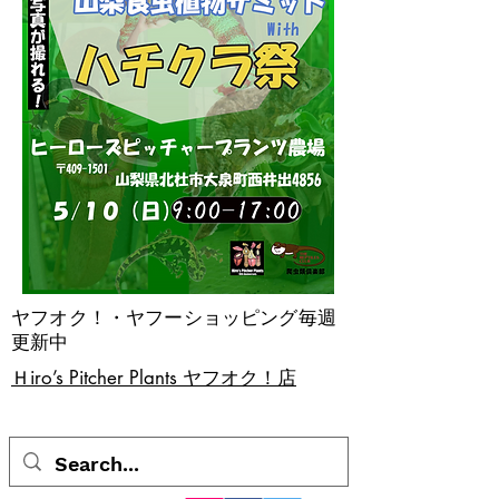
ヤフオク！・ヤフーショッピング毎週
更新中
​Ｈiro’s Pitcher Plants ヤフオク！店