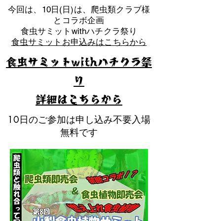
​今回は、10日(日)は、爬虫類クラブ様
とコラボ企画
​食虫サミットwithハチクラ祭り
食虫サミットお申込みはこちらから
食虫サミットwithハチクラ祭
り
​詳細はこちらから
10日のご参加は申し込み不要入場
無料です