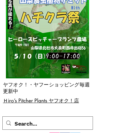
ヤフオク！・ヤフーショッピング毎週
更新中
​Ｈiro’s Pitcher Plants ヤフオク！店