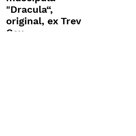
"Dracula“,
original, ex Trev
Cox
Price
¥5,760
Excluding Sales Tax
Quantity
*
Add to Cart
Carnivrous And More 輸入予約苗
Dionaea